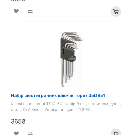
Набір шестигранних ключів Topex 35D951
Ключі п'ятигранні TS10-50, набір 9 шт., з отвором, довгі,
сталь CrV Ключі п'ятигранні довгі TOPEX..
365₴