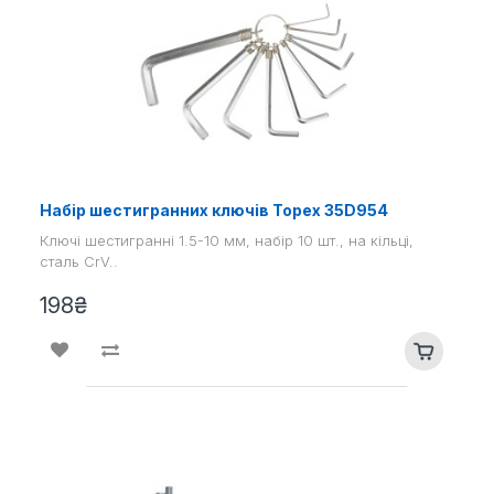
Набір шестигранних ключів Topex 35D954
Ключі шестигранні 1.5-10 мм, набір 10 шт., на кільці,
сталь CrV..
198₴