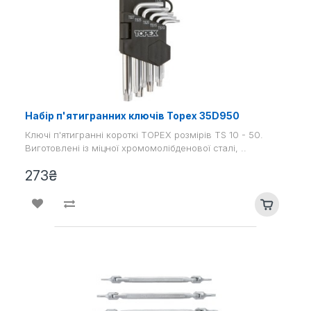
Набір п'ятигранних ключів Topex 35D950
Ключі п'ятигранні короткі TOPEX розмірів TS 10 - 50.
Виготовлені із міцної хромомолібденової сталі, ..
273₴