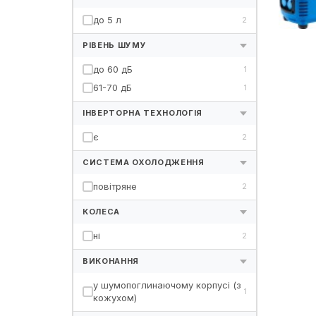
до 5 л
2
РІВЕНЬ ШУМУ
до 60 дБ
1
61-70 дБ
1
ІНВЕРТОРНА ТЕХНОЛОГІЯ
є
2
СИСТЕМА ОХОЛОДЖЕННЯ
повітряне
2
КОЛЕСА
ні
2
ВИКОНАННЯ
у шумопоглинаючому корпусі (з
1
кожухом)