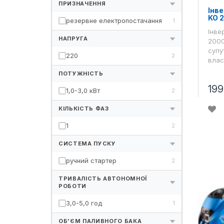
ПРИЗНАЧЕННЯ
Інв
KO 2
резервне електропостачання
1
Інве
НАПРУГА
2000
супу
220
2
влас
ПОТУЖНІСТЬ
19
1,0-3,0 кВт
2
КІЛЬКІСТЬ ФАЗ
1
2
СИСТЕМА ПУСКУ
ручний стартер
2
ТРИВАЛІСТЬ АВТОНОМНОЇ
РОБОТИ
3,0-5,0 год
1
ОБ'ЄМ ПАЛИВНОГО БАКА