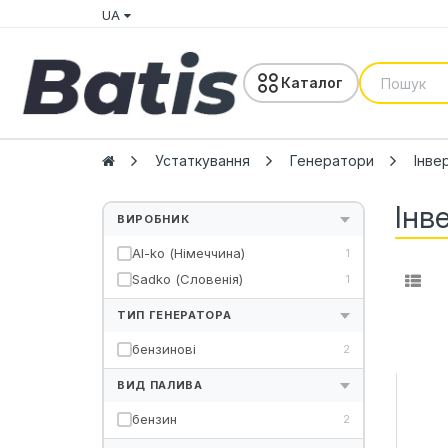
UA
Каталог
Устаткування
Генератори
Інве
Інв
ВИРОБНИК
Al-ko (Німеччина)
1
Sadko (Словенія)
1
ТИП ГЕНЕРАТОРА
бензинові
2
ВИД ПАЛИВА
бензин
2