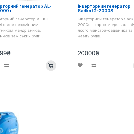
ерторний генератор AL-
Інверторний генератор
000 i
Sadko IG-2000S
рторний генератор AL-KO
Інверторний генератор Sadk
i стане незамінним
2000s – гарна модель для б
тником мандрівників,
якого майстра-садівника та
ників заміських буди..
навіть будів..
999₴
20000₴