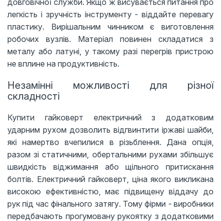
довговічної служби. Якщо ж висувається питання про
легкість і зручність інструменту - віддайте перевагу
пластику. Вирішальним чинником є ​​виготовлення
робочих вузлів. Матеріал повинен складатися з
металу або латуні, у такому разі перегрів пристрою
не вплине на продуктивність.
Незамінні можливості для різної
складності
Купити гайковерт електричний з додатковим
ударним рухом дозволить відгвинтити іржаві шайби,
які намертво вчепилися в різьблення. Дана опція,
разом зі статичними, обертальними рухами збільшує
швидкість віджимання або щільного притискання
болтів. Електричний гайковерт, ціна якого викликана
високою ефективністю, має підвищену віддачу до
рук під час фінального затягу. Тому фірми - виробники
передбачають прогумовану рукоятку з додатковими