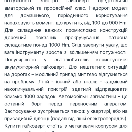
потужності електро гайковерт представляє
аматорський та професійний клас. Недорогі моделі
для домашнього, періодичного користування
нараховують момент, що крутить, від 100 до 900 Hm.
Для складання важких промислових конструкцій
доречний показник прокручування патрона
складатиме понад 1000 Hm. Слід звернути увагу, що
вага інструменту зросте зі збільшенням потужності.
Популярністю у автолюбителів користується
акумуляторний гайковерт. Для нештатних ситуацій
на дорогах – мобільний прилад миттєво відгукнеться
на проблему. Літій - іонний або нікель - кадмієвий
накопичувальний пристрій здатний відпрацювати
близько 1000 зарядок. Автомобільні запчастини – це
останній борг перед переносним апаратом.
Застосування зустрічається також у квартирі, або на
присадибній ділянці (подалі від ліній електропередач).
Купити гайковерт стоїть із металевим корпусом для