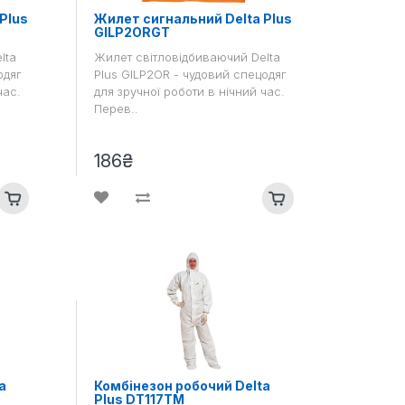
Plus
Жилет сигнальний Delta Plus
GILP2ORGT
lta
Жилет світловідбиваючий Delta
одяг
Plus GILP2OR - чудовий спецодяг
час.
для зручної роботи в нічний час.
Перев..
186₴
a
Комбінезон робочий Delta
Plus DT117TM