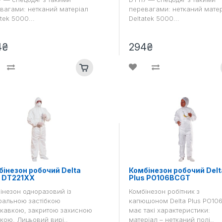
вагами: нетканий матеріал
перевагами: нетканий мате
tek 5000...
Deltatek 5000...
4₴
294₴
інезон робочий Delta
Комбінезон робочий Delt
s DT221XX
Plus PO106BCGT
інезон одноразовий із
Комбінезон робітник з
ральною застібкою
капюшоном Delta Plus PO10
кавкою, закритою захисною
має такі характеристики:
кою. Лицьовий вирі..
матеріал – нетканий полі..