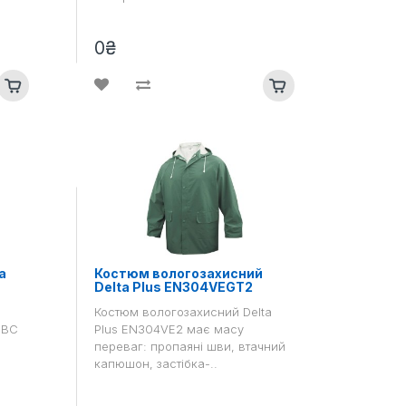
0₴
a
Костюм вологозахисний
Delta Plus EN304VEGT2
Костюм вологозахисний Delta
6BC
Plus EN304VE2 має масу
переваг: пропаяні шви, втачний
капюшон, застібка-..