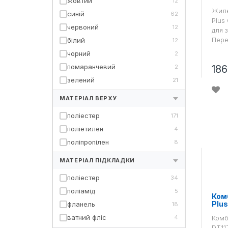
жовтий
12
Жиле
синій
62
Plus
червоний
12
для 
Пере
білий
12
чорний
2
помаранчевий
2
186
зелений
21
МАТЕРІАЛ ВЕРХУ
поліестер
171
поліетилен
4
поліпропілен
8
МАТЕРІАЛ ПІДКЛАДКИ
поліестер
34
поліамід
5
Комб
Plu
фланель
18
ватний фліс
4
Комб
DT11