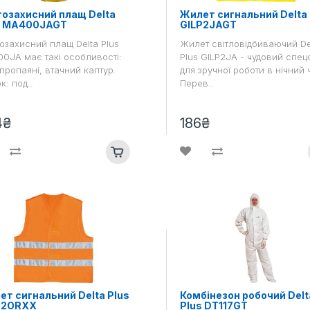
гозахисний плащ Delta
Жилет сигнальний Delta 
s MA400JAGT
GILP2JAGT
озахисний плащ Delta Plus
Жилет світловідбиваючий De
0JA має такі особливості:
Plus GILP2JA - чудовий спец
пропаяні, втачний каптур.
для зручної роботи в нічний 
к: под..
Перев..
4₴
186₴
т сигнальний Delta Plus
Комбінезон робочий Delt
P2ORXX
Plus DT117GT