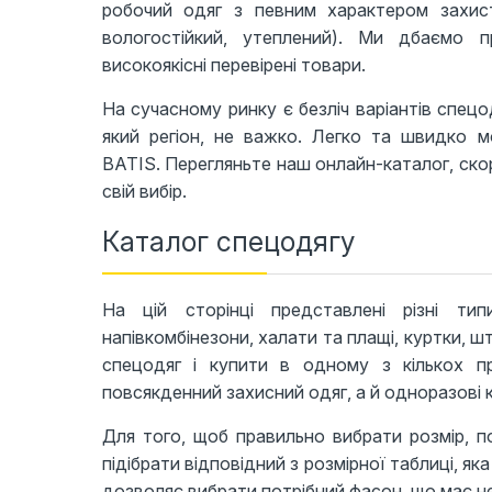
робочий одяг з певним характером захисту
вологостійкий, утеплений). Ми дбаємо
високоякісні перевірені товари.
На сучасному ринку є безліч варіантів спецо
який регіон, не важко. Легко та швидко м
BATIS. Перегляньте наш онлайн-каталог, ско
свій вибір.
Каталог спецодягу
На цій сторінці представлені різні т
напівкомбінезони, халати та плащі, куртки, 
спецодяг і купити в одному з кількох пр
повсякденний захисний одяг, а й одноразові 
Для того, щоб правильно вибрати розмір, п
підібрати відповідний з розмірної таблиці, як
дозволяє вибрати потрібний фасон, що має не