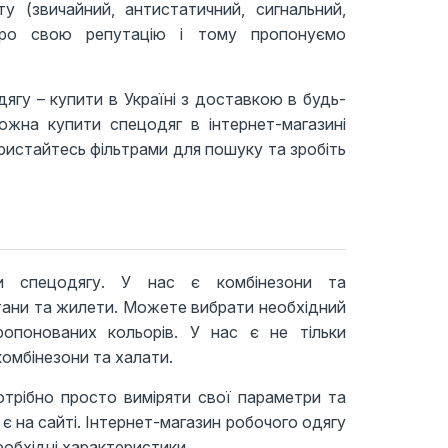
 (звичайний, антистатичний, сигнальний,
 про свою репутацію і тому пропонуємо
дягу – купити в Україні з доставкою в будь-
ожна купити спецодяг в інтернет-магазині
ристайтесь фільтрами для пошуку та зробіть
ипи спецодягу. У нас є комбінезони та
штани та жилети. Можете вибрати необхідний
опонованих кольорів. У нас є не тільки
комбінезони та халати.
отрібно просто виміряти свої параметри та
а є на сайті. Інтернет-магазин робочого одягу
обхідні характеристики.