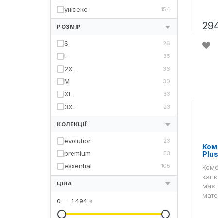
унісекс
154
29
РОЗМІР
S
26
L
35
2XL
36
M
30
XL
33
3XL
23
КОЛЕКЦІЇ
evolution
23
Комб
premium
53
Plu
essential
105
Комб
капю
ЦІНА
має 
мате
0
—
1 494
₴