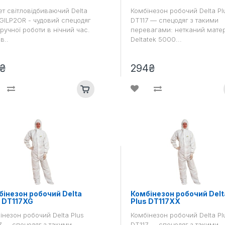
т світловідбиваючий Delta
Комбінезон робочий Delta Pl
 GILP2OR - чудовий спецодяг
DT117 — спецодяг з такими
зручної роботи в нічний час.
перевагами: нетканий мате
в..
Deltatek 5000...
₴
294₴
інезон робочий Delta
Комбінезон робочий Delt
s DT117XG
Plus DT117XX
інезон робочий Delta Plus
Комбінезон робочий Delta Pl
7 — спецодяг з такими
DT117 — спецодяг з такими