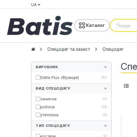
UA
Каталог
Спецодяг та захист
Спецодяг
Спе
ВИРОБНИК
Delta Plus (Франція)
183
ВИД СПЕЦОДЯГУ
захисна
30
робоча
128
утеплена
25
ТИП СПЕЦОДЯГУ
костюм
16