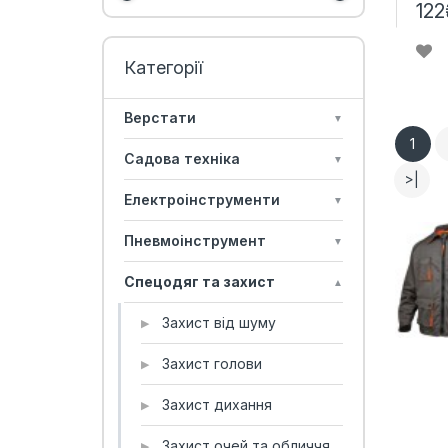
122
Верстати
▼
1
Садова техніка
▼
>|
Електроінструменти
▼
Пневмоінструмент
▼
Спецодяг та захист
▲
Захист від шуму
▶
Захист голови
▶
Захист дихання
▶
Захист очей та обличчя
▶