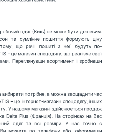
 робочий одяг (Київ) не може бути дешевим.
фасон та сумлінне пошиття формують ціну
тому, що речі, пошиті з неї, будуть по-
S – це магазин спецодягу, що реалізує свої
ами. Переглянувши асортимент і зробивши
 вибирати потрібне, а можна заощадити час
ATIS – це інтернет-магазин спецодягу, інших
нту. У нашому магазині здійснюється продаж
а Delta Plus (Франція). На сторінках на Вас
ний одяг та всі розміри. У нас точно є
й Ви можете по телефону або, оформивши