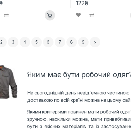
₴
122₴
2
3
4
5
6
7
8
9
>
Яким має бути робочий одяг
На сьогоднішній день невід'ємною частиною б
доставкою по всій країні можна на цьому сайт
Якими критеріями повинен мати робочий одяг
зручною, наскільки можна, мати привабливий
бути з якісних матеріалів та із застосуван