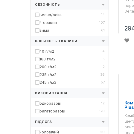
СЕЗОННІСТЬ
пере
Delta
весна/осінь
14
4 сезони
107
29
зима
61
ЩІЛЬНІСТЬ ТКАНИНИ
40 г/м2
4
160 г/м2
5
200 г/м2
2
235 г/м2
36
245 г/м2
57
ВИКОРИСТАННЯ
Комб
одноразові
12
Plu
багаторазові
170
Комб
цент
ПІДЛОГА
блис
чоловічий
29
план