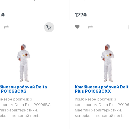
4₴
122₴
інезон робочий Delta
Комбінезон робочий Delt
s PO106BCXG
Plus PO106BCXX
інезон робітник з
Комбінезон робітник з
шоном Delta Plus PO106BC
капюшоном Delta Plus PO10
такі характеристики:
має такі характеристики:
ріал – нетканий полі..
матеріал – нетканий полі..