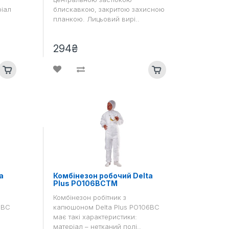
ріал
блискавкою, закритою захисною
планкою. Лицьовий вирі..
294₴
a
Комбінезон робочий Delta
Plus PO106BCTM
Комбінезон робітник з
6BC
капюшоном Delta Plus PO106BC
має такі характеристики:
матеріал – нетканий полі..