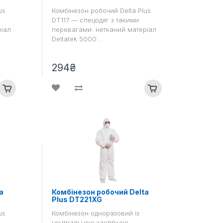
us
Комбінезон робочий Delta Plus
DT117 — спецодяг з такими
ріал
перевагами: нетканий матеріал
Deltatek 5000...
294₴
a
Комбінезон робочий Delta
Plus DT221XG
us
Комбінезон одноразовий із
центральною застібкою