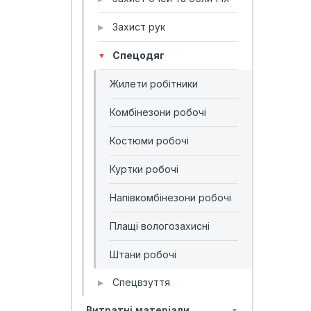
Захист рук
▶
Спецодяг
▼
Жилети робітники
Комбінезони робочі
Костюми робочі
Куртки робочі
Напівкомбінезони робочі
Плащі вологозахисні
Штани робочі
Спецвзуття
▶
Витратні матеріали
▼