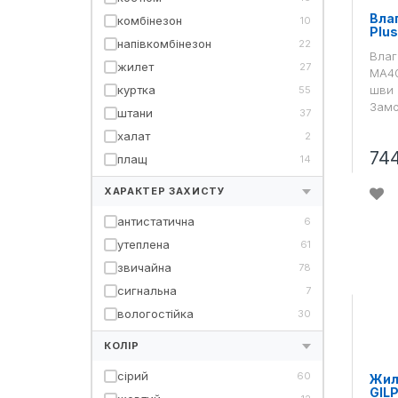
Вла
комбінезон
10
Plu
напівкомбінезон
22
Влаг
жилет
27
MA40
куртка
шви 
55
Замо
штани
37
халат
2
74
плащ
14
ХАРАКТЕР ЗАХИСТУ
антистатична
6
утеплена
61
звичайна
78
сигнальна
7
вологостійка
30
КОЛІР
сірий
60
Жиле
GIL