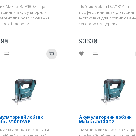
ик Makita BJV180Z - це
Лобзик Makita DJV181Z - це
есійний акумуляторний
професійний акумуляторний
румент для розпилювання
інструмент для розпилюван
овок із дереви..
заготовок із дереви..
79₴
9363₴
муляторний лобзик
Акумуляторний лобзик
ita JV100DWE
Makita JV100DZ
ик Makita JV100DWE - це
Лобзик Makita JV100DZ - це
есійний акумуляторний
професійний акумуляторний