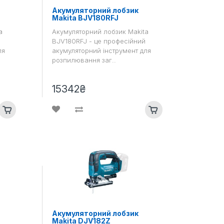
Акумуляторний лобзик
Makita BJV180RFJ
a
Акумуляторний лобзик Makita
BJV180RFJ - це професійний
ля
акумуляторний інструмент для
розпилювання заг..
15342₴
Акумуляторний лобзик
Makita DJV182Z