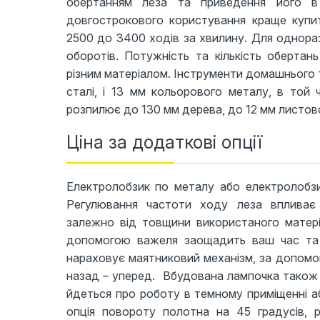
обертанням леза та приведення його в
довгострокового користування краще купи
2500 до 3400 ходів за хвилину. Для однора
оборотів. Потужність та кількість обертан
різним матеріалом. Інструменти домашнього т
сталі, і 13 мм кольорового металу, в той ч
розпилює до 130 мм дерева, до 12 мм листової
Ціна за додаткові опції
Електролобзик по металу або електролобзи
Регулювання частоти ходу леза впливає
залежно від товщини використаного матері
допомогою важеля заощадить ваш час та с
нараховує маятниковий механізм, за допомо
назад – уперед. Вбудована лампочка також 
йдеться про роботу в темному приміщенні а
опція повороту полотна на 45 градусів, р