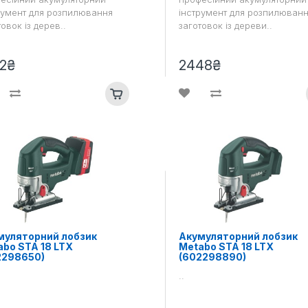
румент для розпилювання
інструмент для розпилюван
овок із дерев..
заготовок із дереви..
2₴
2448₴
муляторний лобзик
Акумуляторний лобзик
bo STA 18 LTX
Metabo STA 18 LTX
2298650)
(602298890)
..