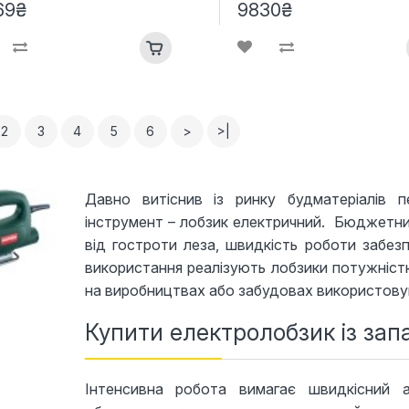
69₴
9830₴
2
3
4
5
6
>
>|
Давно витіснив із ринку будматеріалів п
інструмент – лобзик електричний. Бюджетн
від гостроти леза, швидкість роботи забез
використання реалізують лобзики потужністю
на виробництвах або забудовах використовую
Купити електролобзик із зап
Інтенсивна робота вимагає швидкісний 