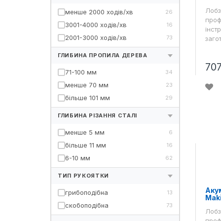
Лобз
менше 2000 ходів/хв
26
проф
3001-4000 ходів/хв
16
інст
2001-3000 ходів/хв
73
загот
ГЛИБИНА ПРОПИЛА ДЕРЕВА
70
71-100 мм
34
менше 70 мм
23
більше 101 мм
29
ГЛИБИНА РІЗАННЯ СТАЛІ
менше 5 мм
6
більше 11 мм
16
6-10 мм
62
ТИП РУКОЯТКИ
Аку
грибоподібна
13
Mak
скобоподібна
73
Лобз
проф