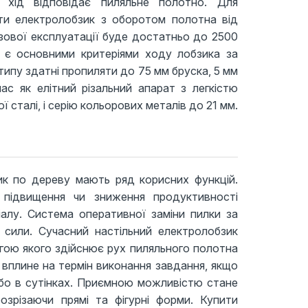
 хід відповідає пиляльне полотно. Для
ти електролобзик з оборотом полотна від
зової експлуатації буде достатньо до 2500
ь є основними критеріями ходу лобзика за
ипу здатні пропиляти до 75 мм бруска, 5 мм
ас як елітний різальний апарат з легкістю
 сталі, і серію кольорових металів до 21 мм.
к по дереву мають ряд корисних функцій.
 підвищення чи зниження продуктивності
алу. Система оперативної заміни пилки за
или. Сучасний настільний електролобзик
гою якого здійснює рух пиляльного полотна
вплине на термін виконання завдання, якщо
бо в сутінках. Приємною можливістю стане
озрізаючи прямі та фігурні форми. Купити