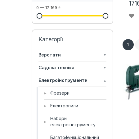
171
0
—
17 169
₴
1
Верстати
▼
Садова техніка
▼
Електроінструменти
▲
Фрезери
▶
Електропили
▶
Набори
▶
електроінструменту
Багатофункціональний