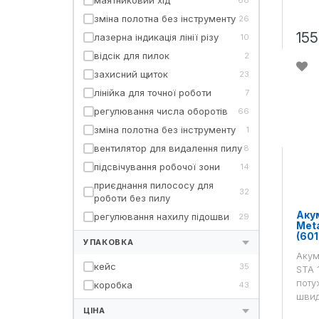
маятниковий хід
зміна полотна без інструменту
26
155
лазерна індикація лінії різу
10
відсік для пилок
2
захисний щиток
23
лінійка для точної роботи
7
регулювання числа оборотів
66
зміна полотна без інструменту
1
вентилятор для видалення пилу
8
підсвічування робочої зони
14
приєднання пилососу для
32
роботи без пилу
Аку
регулювання нахилу підошви
29
Meta
(60
УПАКОВКА
Акум
кейс
35
STA 
поту
коробка
43
швид
ЦІНА