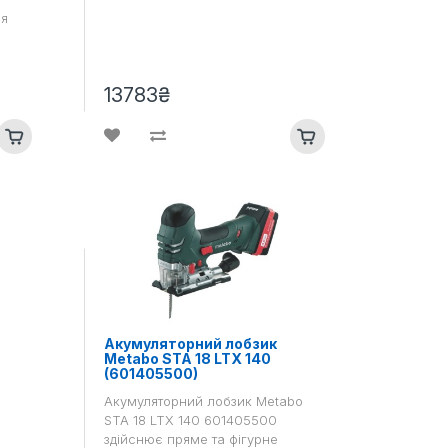
ня
13783₴
Акумуляторний лобзик
Metabo STA 18 LTX 140
(601405500)
Акумуляторний лобзик Metabo
STA 18 LTX 140 601405500
здійснює пряме та фігурне