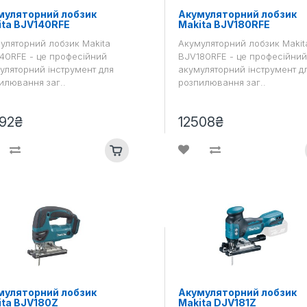
муляторний лобзик
Акумуляторний лобзик
ita BJV140RFE
Makita BJV180RFE
уляторний лобзик Makita
Акумуляторний лобзик Makit
40RFE - це професійний
BJV180RFE - це професійний
уляторний інструмент для
акумуляторний інструмент д
илювання заг..
розпилювання заг..
92₴
12508₴
муляторний лобзик
Акумуляторний лобзик
ita BJV180Z
Makita DJV181Z