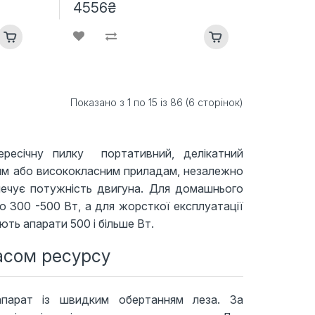
4556₴
Показано з 1 по 15 із 86 (6 сторінок)
ересічну пилку портативний, делікатний
им або висококласним приладам, незалежно
печує потужність двигуна. Для домашнього
 300 -500 Вт, а для жорсткої експлуатації
ть апарати 500 і більше Вт.
асом ресурсу
апарат із швидким обертанням леза. За