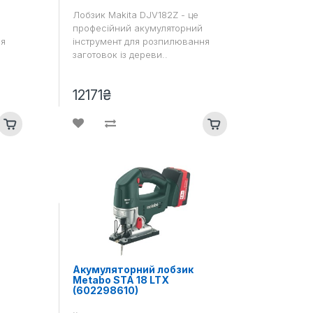
Лобзик Makita DJV182Z - це
професійний акумуляторний
ня
інструмент для розпилювання
заготовок із дереви..
12171₴
Акумуляторний лобзик
Metabo STA 18 LTX
(602298610)
..