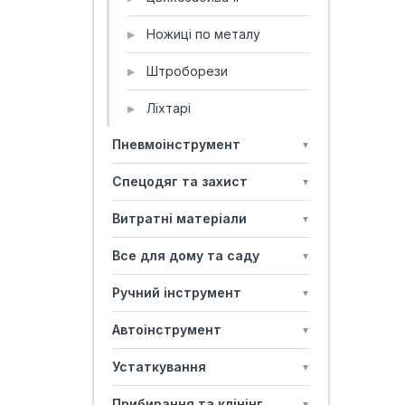
Ножиці по металу
▶
Штроборези
▶
Ліхтарі
▶
Пневмоінструмент
▼
Спецодяг та захист
▼
Витратні матеріали
▼
Все для дому та саду
▼
Ручний інструмент
▼
Автоінструмент
▼
Устаткування
▼
Прибирання та клінінг
▼