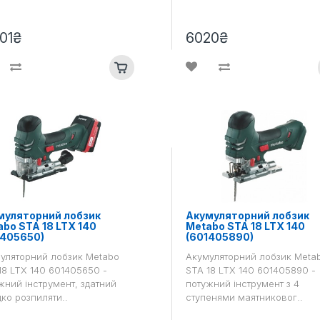
01₴
6020₴
муляторний лобзик
Акумуляторний лобзик
bo STA 18 LTX 140
Metabo STA 18 LTX 140
1405650)
(601405890)
уляторний лобзик Metabo
Акумуляторний лобзик Meta
18 LTX 140 601405650 -
STA 18 LTX 140 601405890 -
жний інструмент, здатний
потужний інструмент з 4
ко розпиляти..
ступенями маятниковог..