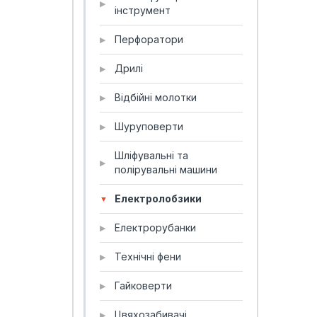
▶
інструмент
Перфоратори
▶
Дрилі
▶
Відбійні молотки
▶
Шуруповерти
▶
Шліфувальні та
▶
полірувальні машини
Електролобзики
▼
Електрорубанки
▶
Технічні фени
▶
Гайковерти
▶
Цвяхозабивачі
▶