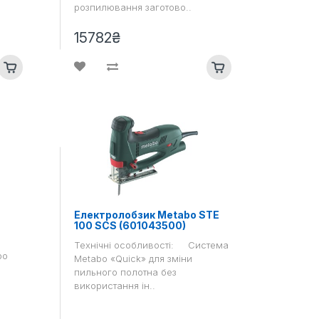
розпилювання заготово..
15782₴
Електролобзик Metabo STE
100 SCS (601043500)
Технічні особливості: Система
bo
Metabo «Quick» для зміни
пильного полотна без
використання ін..