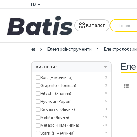
UA
Каталог
Електроінструменти
Електролобзик
Еле
ВИРОБНИК
Bort (Німеччина)
3
Graphite (Польща)
3
Hitachi (Япония)
6
Hyundai (Корея)
5
Kawasaki (Японія)
1
Makita (Японія)
16
Metabo (Німеччина)
20
Stark (Німеччина)
2