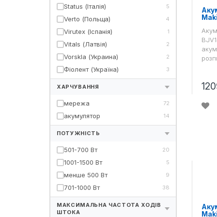
Status (Італія)
5
Аку
Mak
Verto (Польща)
4
Акум
Virutex (Іспанія)
1
BJV1
Vitals (Латвія)
2
акум
Vorskla (Украина)
2
розп
Фіолент (Україна)
3
120
ХАРЧУВАННЯ
мережа
72
акумулятор
14
ПОТУЖНІСТЬ
501-700 Вт
20
1001-1500 Вт
5
менше 500 Вт
9
701-1000 Вт
38
МАКСИМАЛЬНА ЧАСТОТА ХОДІВ
Аку
ШТОКА
Mak