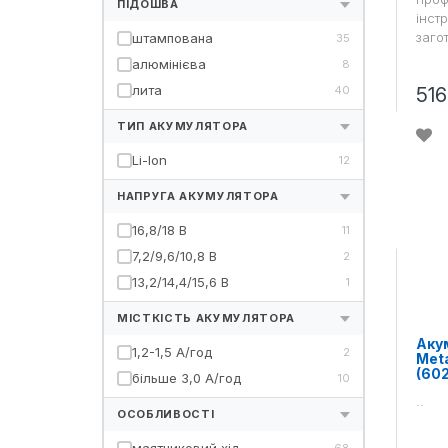
ПІДОШВА
інст
загот
штампована
35
алюмінієва
8
лита
40
516
ТИП АКУМУЛЯТОРА
Li-Ion
12
НАПРУГА АКУМУЛЯТОРА
16,8/18 В
11
7,2/9,6/10,8 В
2
13,2/14,4/15,6 В
1
МІСТКІСТЬ АКУМУЛЯТОРА
Аку
1,2-1,5 А/год
2
Meta
(60
більше 3,0 А/год
10
..
ОСОБЛИВОСТІ
68