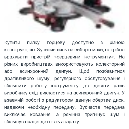
Купити пилку торцеву доступно з різною
конструкцією. Зупинившись на виборі пилки, потрібно
врахувати пристрій «серцевини інструменту». На
різних виробництвах використовують колекторний
або асинхронний двигун. Щоб позбавитися
дратівливого шуму, регулярного обслуговування і
збільшити роботу інструменту до десяти разів
виробнику слід викластися на асинхронний двигун. У
взаємній роботі з редуктором двигун обертає диск,
надаючи необхідну передачу. Зубчаста передача
виключає ковзання, а ремінна пригнічує шум і
збільшує працездатність апарату.