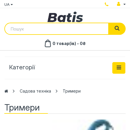
UA
0 товар(ів) - 0₴
Категорії
Садова техніка
Тримери
Тримери