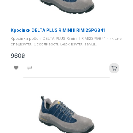
Кросівки DELTA PLUS RIMINI II RIMI2SPGB41
Кросівки робочі DELTA PLUS Rimini II RIMI2SPGB41 - якісне
спецвзуття. Особливості: Верх взуття: замш..
960₴