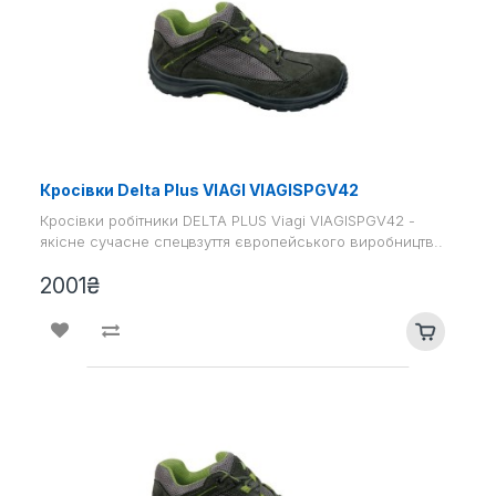
Кросівки Delta Plus VIAGI VIAGISPGV42
Кросівки робітники DELTA PLUS Viagi VIAGISPGV42 -
якісне сучасне спецвзуття європейського виробництв..
2001₴