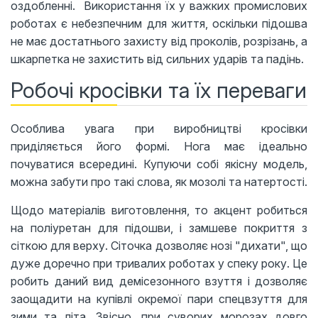
оздобленні. Використання їх у важких промислових
роботах є небезпечним для життя, оскільки підошва
не має достатнього захисту від проколів, розрізань, а
шкарпетка не захистить від сильних ударів та падінь.
Робочі кросівки та їх переваги
Особлива увага при виробництві кросівки
приділяється його формі. Нога має ідеально
почуватися всередині. Купуючи собі якісну модель,
можна забути про такі слова, як мозолі та натертості.
Щодо матеріалів виготовлення, то акцент робиться
на поліуретан для підошви, і замшеве покриття з
сіткою для верху. Сіточка дозволяє нозі "дихати", що
дуже доречно при тривалих роботах у спеку року. Це
робить даний вид демісезонного взуття і дозволяє
заощадити на купівлі окремої пари спецвзуття для
зими та літа. Звісно, ​​при суворих морозах довго