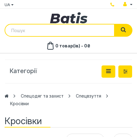
UA
0 товар(ів) - 0₴
Категорії
Спецодяг та захист
Спецвзуття
Кросівки
Кросівки