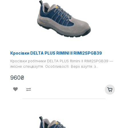
Кросівки DELTA PLUS RIMINI II RIMI2SPGB39
Кросівки робітники DELTA PLUS Rimini II RIMI2SPGB39 —
якісне спецвзуття. Особливості: Верх взуття: з..
960₴