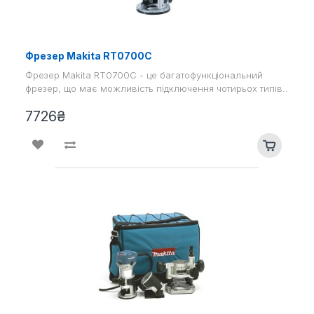
Фрезер Makita RT0700C
Фрезер Makita RT0700C - це багатофункціональний
фрезер, що має можливість підключення чотирьох типів..
7726₴