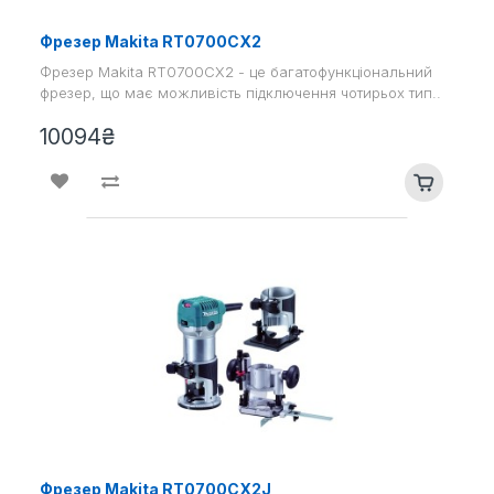
Фрезер Makita RT0700CX2
Фрезер Makita RT0700CX2 - це багатофункціональний
фрезер, що має можливість підключення чотирьох тип..
10094₴
Фрезер Makita RT0700CX2J