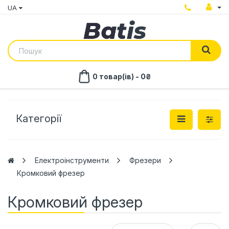
UA
0 товар(ів) - 0₴
Категорії
Електроінструменти
Фрезери
Кромковий фрезер
Кромковий фрезер