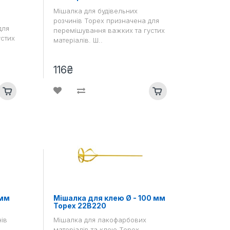
Мішалка для будівельних
розчинів Topex призначена для
для
перемішування важких та густих
устих
матеріалів. Ш..
116₴
 мм
Мішалка для клею Ø - 100 мм
Topex 22B220
нів
Мішалка для лакофарбових
матеріалів та клею Topex