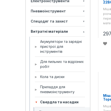
Електроінструменти
▼
22B
Міша
Пневмоінструмент
▼
розч
пере
Спецодяг та захист
▼
матер
Витратні матеріали
▲
29
Акумулятори та зарядні
пристрої для
▶
інструментів
Для пильних та відрізних
▶
робіт
Кола та диски
▶
Приладдя для
▶
пневмоінструменту
Міша
Top
Свердла та насадки
▼
Міша
Tope