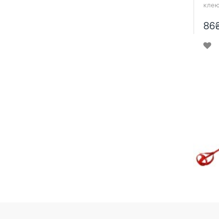
клею
86