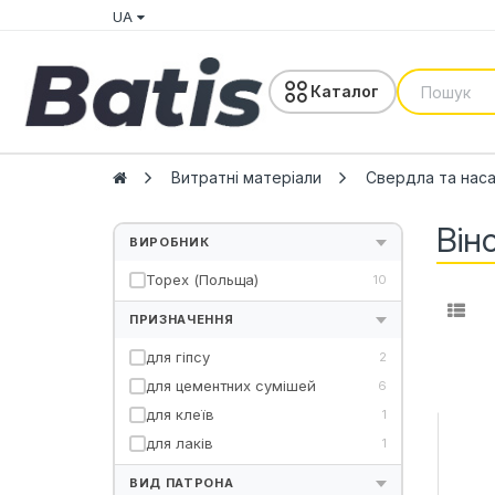
UA
Каталог
Витратні матеріали
Свердла та нас
Він
ВИРОБНИК
Topex (Польща)
10
ПРИЗНАЧЕННЯ
для гіпсу
2
для цементних сумішей
6
для клеїв
1
для лаків
1
ВИД ПАТРОНА