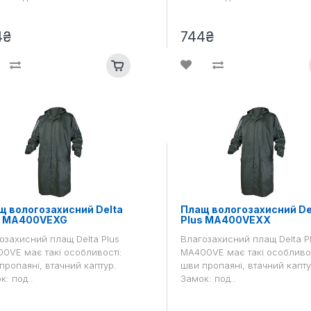
4₴
744₴
щ вологозахисний Delta
Плащ вологозахисний De
s MA400VEXG
Plus MA400VEXX
озахисний плащ Delta Plus
Влагозахисний плащ Delta P
0VE має такі особливості:
MA400VE має такі особливос
пропаяні, втачний каптур.
шви пропаяні, втачний капту
к: под..
Замок: под..