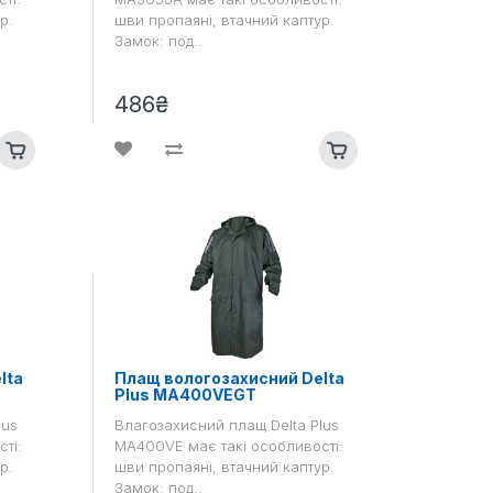
р.
шви пропаяні, втачний каптур.
Замок: под..
486₴
lta
Плащ вологозахисний Delta
Plus MA400VEGT
lus
Влагозахисний плащ Delta Plus
ті:
MA400VE має такі особливості:
р.
шви пропаяні, втачний каптур.
Замок: под..