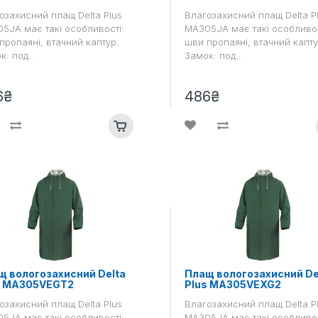
озахисний плащ Delta Plus
Влагозахисний плащ Delta P
5JA має такі особливості:
MA305JA має такі особливос
пропаяні, втачний каптур.
шви пропаяні, втачний капту
к: под..
Замок: под..
6₴
486₴
щ вологозахисний Delta
Плащ вологозахисний De
s MA305VEGT2
Plus MA305VEXG2
озахисний плащ Delta Plus
Влагозахисний плащ Delta P
5JA має такі особливості:
MA305JA має такі особливос