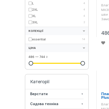
L
4
Влаг
2XL
4
MA30
шви 
XL
4
Замо
3XL
2
КОЛЕКЦІЇ
48
essential
14
ЦІНА
486
—
744
₴
Пла
Верстати
▼
Plu
Садова техніка
Влаг
▼
MA30