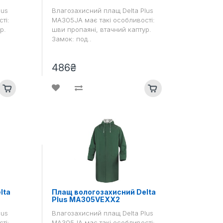
lus
Влагозахисний плащ Delta Plus
ті:
MA305JA має такі особливості:
р.
шви пропаяні, втачний каптур.
Замок: под..
486₴
lta
Плащ вологозахисний Delta
Plus MA305VEXX2
lus
Влагозахисний плащ Delta Plus
ті:
MA305JA має такі особливості: