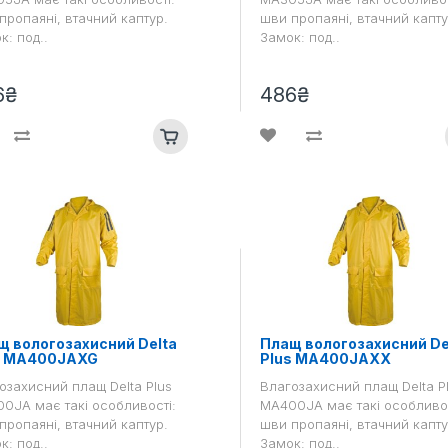
пропаяні, втачний каптур.
шви пропаяні, втачний капту
к: под..
Замок: под..
6₴
486₴
щ вологозахисний Delta
Плащ вологозахисний De
s MA400JAXG
Plus MA400JAXX
озахисний плащ Delta Plus
Влагозахисний плащ Delta P
0JA має такі особливості:
MA400JA має такі особливос
пропаяні, втачний каптур.
шви пропаяні, втачний капту
к: под..
Замок: под..