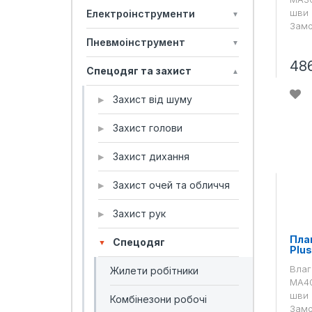
шви 
Електроінструменти
▼
Замо
Пневмоінструмент
▼
48
Спецодяг та захист
▲
Захист від шуму
▶
Захист голови
▶
Захист дихання
▶
Захист очей та обличчя
▶
Захист рук
▶
Пла
Спецодяг
▼
Plu
Влаг
Жилети робітники
MA40
шви 
Комбінезони робочі
Замо