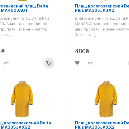
гозахисний плащ Delta
Плащ вологозахисний De
s MA400JAGT
Plus MA305JA3X2
озахисний плащ Delta Plus
Влагозахисний плащ Delta P
0JA має такі особливості:
MA305JA має такі особливос
пропаяні, втачний каптур.
шви пропаяні, втачний капту
к: под..
Замок: под..
4₴
486₴
щ вологозахисний Delta
Плащ вологозахисний De
s MA305JAXG2
Plus MA305JAXX2