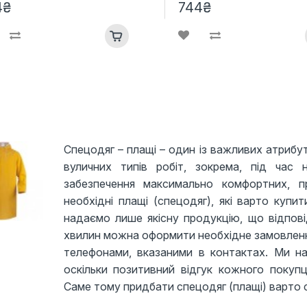
4₴
744₴
Спецодяг – плащі – один із важливих атрибу
вуличних типів робіт, зокрема, під час
забезпечення максимально комфортних, п
необхідні плащі (спецодяг), які варто купи
надаємо лише якісну продукцію, що відпові
хвилин можна оформити необхідне замовлення я
телефонами, вказаними в контактах. Ми над
оскільки позитивний відгук кожного покуп
Саме тому придбати спецодяг (плащі) варто с