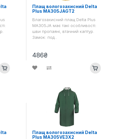
lta
Плащ вологозахисний Delta
Plus MA305JAGT2
lus
Влагозахисний плащ Delta Plus
ті:
MA305JA має такі особливості:
р.
шви пропаяні, втачний каптур.
Замок: под..
486₴
lta
Плащ вологозахисний Delta
Plus MA305VE3X2