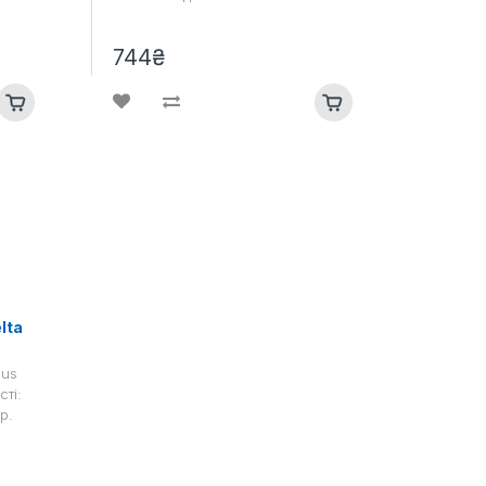
744₴
lta
lus
ті:
р.