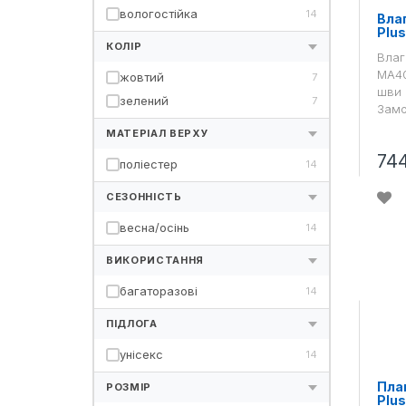
вологостійка
14
Вла
Plu
КОЛІР
Влаг
MA40
жовтий
7
шви 
зелений
7
Замо
МАТЕРІАЛ ВЕРХУ
74
поліестер
14
СЕЗОННІСТЬ
весна/осінь
14
ВИКОРИСТАННЯ
багаторазові
14
ПІДЛОГА
унісекс
14
Пла
РОЗМІР
Plu