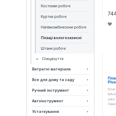
Костюми робочі
74
Куртки робочі
Напівкомбінезони робочі
Плащі вологозахисні
Штани робочі
Спецвзуття
▶
Витратні матеріали
▼
Пла
Все для дому та саду
▼
Plu
Влаг
Ручний інструмент
▼
MA40
шви 
Автоінструмент
▼
Замо
Устаткування
▼