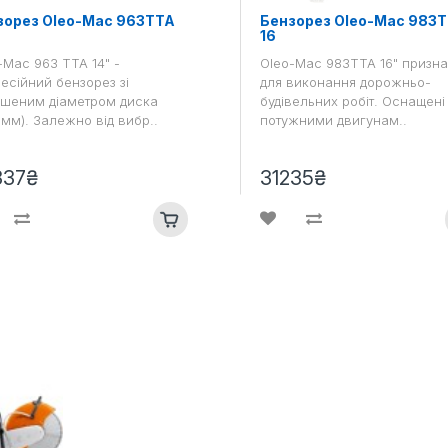
зорез Oleo-Mac 963ТТА
Бензорез Oleo-Mac 983
16
-Mac 963 ТТА 14" -
Oleo-Mac 983ТТА 16" призна
есійний бензорез зі
для виконання дорожньо-
ьшеним діаметром диска
будівельних робіт. Оснащені
 мм). Залежно від вибр..
потужними двигунам..
337₴
31235₴