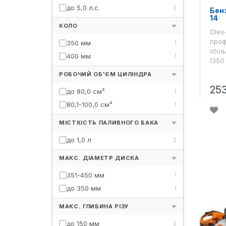
до 5,0 л.с.
2
Бен
14
КОЛО
Oleo
проф
350 мм
1
збіл
400 мм
1
(350
РОБОЧИЙ ОБ'ЄМ ЦИЛІНДРА
25
до 80,0 см³
1
80,1-100,0 см³
1
МІСТКІСТЬ ПАЛИВНОГО БАКА
до 1,0 л
2
МАКС. ДІАМЕТР ДИСКА
351-450 мм
1
до 350 мм
1
МАКС. ГЛИБИНА РІЗУ
до 150 мм
2