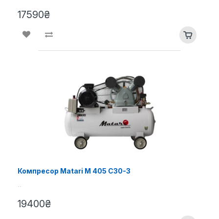
17590₴
Компресор Matari M 405 C30-3
..
19400₴