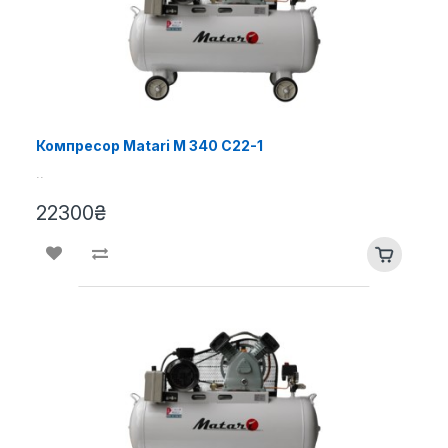
Компресор Matari M 340 C22-1
..
22300₴