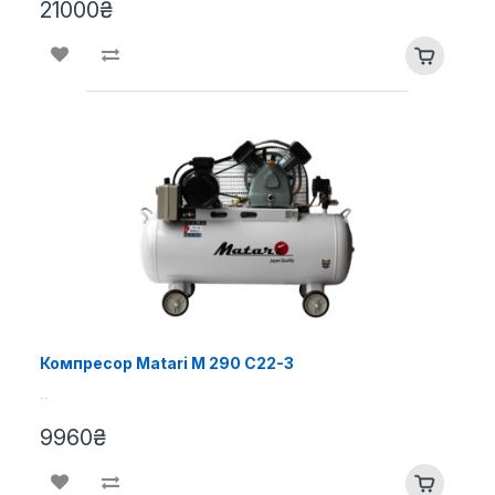
21000₴
Компресор Matari M 290 C22-3
..
9960₴