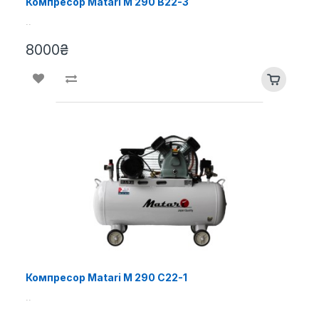
Компресор Matari M 290 B22-3
..
8000₴
Компресор Matari M 290 C22-1
..