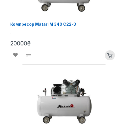
Компресор Matari M 340 C22-3
..
20000₴