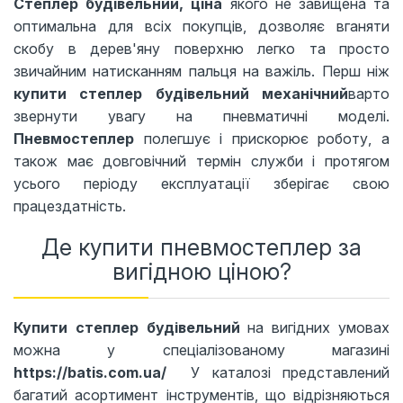
Степлер будівельний, ціна
якого не завищена та
оптимальна для всіх покупців, дозволяє вганяти
скобу в дерев'яну поверхню легко та просто
звичайним натисканням пальця на важіль. Перш ніж
купити степлер будівельний механічний
варто
звернути увагу на пневматичні моделі.
Пневмостеплер
полегшує і прискорює роботу, а
також має довговічний термін служби і протягом
усього періоду експлуатації зберігає свою
працездатність.
Де купити пневмостеплер за
вигідною ціною?
Купити степлер будівельний
на вигідних умовах
можна у спеціалізованому магазині
https://batis.com.ua/
У каталозі представлений
багатий асортимент інструментів, що відрізняються