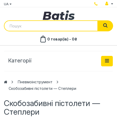
UA
0 товар(ів) - 0₴
Категорії
Пневмоінструмент
Скобозабивні пістолети — Степлери
Скобозабивні пістолети —
Степлери