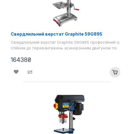
Свердлильний верстат Graphite 59G895
Свердлильний верстат Graphite 59G895 професійний із
стійким до перевантажень асинхронним двигуном по..
16438₴