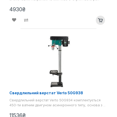
4930₴
Свердлильний верстат Verto 50G938
Свердлильний верстат Verto 50G934 комплектується
450-ти ватним двигуном асинхронного типу, основа з ..
11536₴