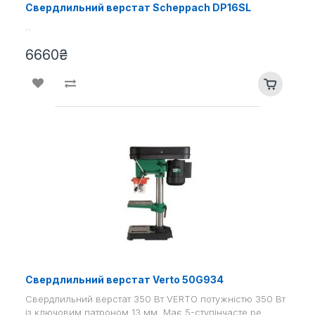
Свердлильний верстат Scheppach DP16SL
..
6660₴
Свердлильний верстат Verto 50G934
Свердлильний верстат 350 Вт VERTO потужністю 350 Вт
із ключовим патроном 13 мм. Має 5-ступінчасте ре..