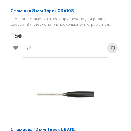
Стаміска 8 мм Topex 09A108
Столярна стамеска Topex призначена для робіт з
дерева. Виготовлена ​​із високоякісної інструментал..
115₴
Стамеска 12 мм Tоpex 09A112