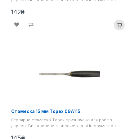
142₴
Стамеска 15 мм Tоpex 09A115
Столярна стамеска Tоpex призначена для робіт з
дерева. Виготовлена ​​із високоякісної інструментал..
145₴