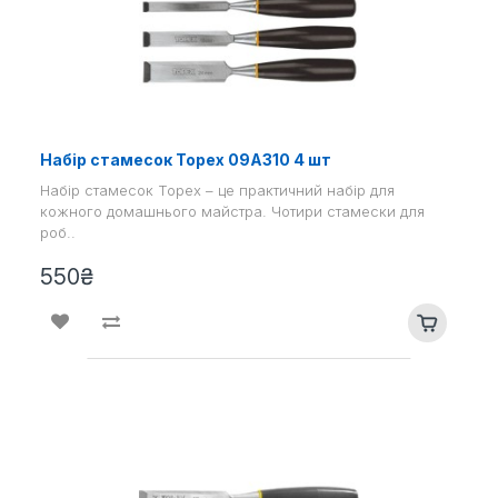
Набір стамесок Topex 09A310 4 шт
Набір стамесок Topex – це практичний набір для
кожного домашнього майстра. Чотири стамески для
роб..
550₴