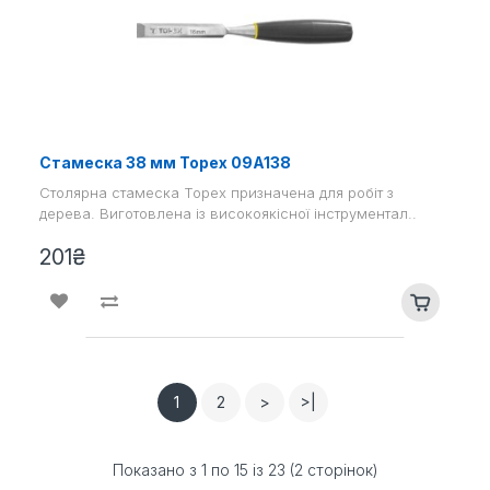
Стамеска 38 мм Topex 09A138
Столярна стамеска Topex призначена для робіт з
дерева. Виготовлена ​​із високоякісної інструментал..
201₴
1
2
>
>|
Показано з 1 по 15 із 23 (2 сторінок)