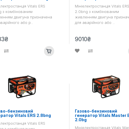
електростанція Vitals ERS
Мініелектростанція Vitals ER
g з комбінованим
2.0bng з комбінованим
енням двигуна призначена
живленням двигуна призна
аварійного або р..
для аварійного або ..
33₴
9010₴
ово-бензиновий
Газово-бензиновий
ратор Vitals ERS 2.8bng
генератор Vitals Master 
2.0bg
електростанція Vitals ERS
Мініелектростанція Vitals Ma
ng з комбінованим