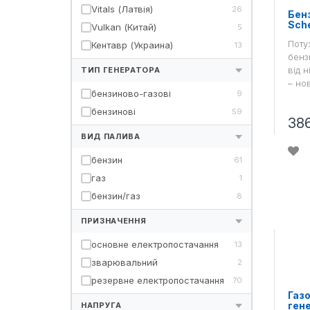
Vitals (Латвія)
26
Бен
Sch
Vulkan (Китай)
5
Поту
Кентавр (Украина)
13
бенз
від 
ТИП ГЕНЕРАТОРА
– но
бензиново-газові
9
бензинові
59
38
ВИД ПАЛИВА
бензин
61
газ
1
бензин/газ
8
ПРИЗНАЧЕННЯ
основне електропостачання
13
зварювальний
2
резервне електропостачання
70
Газ
гене
НАПРУГА