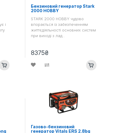
Бензиновий генератор Stark
2000 HOBBY
STARK 2000 HOBBY чудово
є і
впорається із забезпеченням
оту
життєдіяльності основних систем
при виході з лад..
8375₴
Газово-бензиновий
bng
генератор Vitals ERS 2.8bg