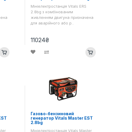
S
Мініелектростанція Vitals ERS
2.8bg з комбінованим
чена
живленням двигуна призначена
для аварійного або р..
11024₴
Газово-бензиновий
EST
генератор Vitals Master EST
2.8bg
ster
Мініелектростанція Vitals Master