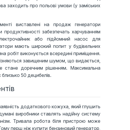
ва заходить про польові умови (у заміських
менті виставлені на продаж генератори
ки продуктивності забезпечать харчуванням
електрочайник або підйомний насос для
ратори мають широкий попит у будівельних
тина робіт виконується всередині приміщення.
дрізняються завищеним шумом, що видається,
е стане доречним рішенням. Максимальна
є близько 50 децибелів.
нтів
аявність додаткового кожуха, який глушить
думані виробники ставлять надійну систему
анізм. Тривала робота біля пристрою може
Тому перш ніж купити бензиновий генератор,