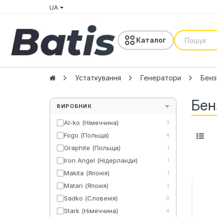
UA
Каталог
Устаткування
Генератори
Бенз
Бен
ВИРОБНИК
Al-ko (Німеччина)
3
Fogo (Польща)
4
Graphite (Польща)
1
Iron Angel (Нідерланди)
1
Makita (Японія)
1
Matari (Японія)
3
Sadko (Словенія)
9
Stark (Німеччина)
4