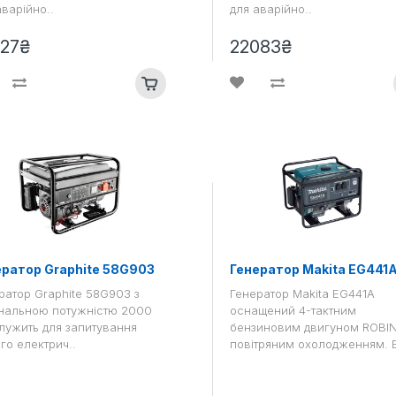
аварійно..
для аварійно..
427₴
22083₴
ератор Graphite 58G903
Генератор Makita EG441
ратор Graphite 58G903 з
Генератор Makita EG441A
нальною потужністю 2000
оснащений 4-тактним
служить для запитування
бензиновим двигуном ROBIN
ого електрич..
повітряним охолодженням. Б