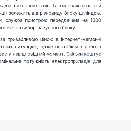
ів для вихлопних газів. Також зважте на той
ії залежить від різновиду блоку циліндрів.
к, служба пристрою передбачена на 1000
ніться на виборі чавунного блоку.
за привабливою ціною в інтернет-магазині
атних ситуаціях, адже нестабільна робота
ас у невідповідний момент. Скільки коштує
омінальна потужність електроприладів для
.