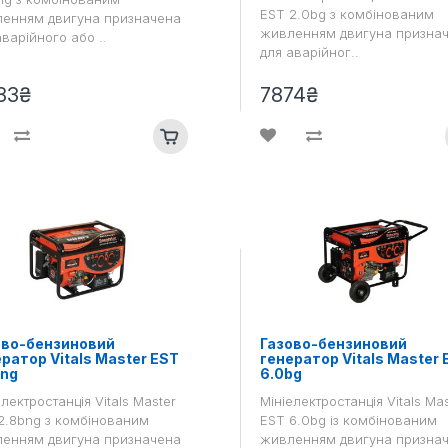
EST 2.0bg з комбінованим
енням двигуна призначена
живленням двигуна призна
аварійного або ..
для аварійног..
83₴
7874₴
ово-бензиновий
Газово-бензиновий
ратор Vitals Master EST
генератор Vitals Master 
bng
6.0bg
лектростанція Vitals Master
Мініелектростанція Vitals Ma
2.8bng з комбінованим
EST 6.0bg із комбінованим
енням двигуна призначена
живленням двигуна призна