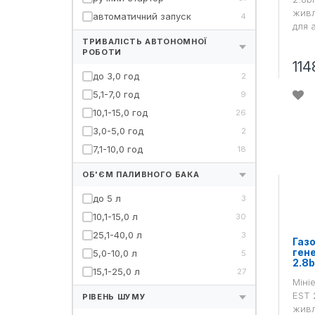
живл
автоматичний запуск
4
для 
ТРИВАЛІСТЬ АВТОНОМНОЇ
РОБОТИ
114
до 3,0 год
2
5,1-7,0 год
9
10,1-15,0 год
26
3,0-5,0 год
2
7,1-10,0 год
18
ОБ'ЄМ ПАЛИВНОГО БАКА
до 5 л
3
10,1-15,0 л
30
25,1-40,0 л
3
Газ
гене
5,0-10,0 л
5
2.8
15,1-25,0 л
27
Мініе
EST 
РІВЕНЬ ШУМУ
живл