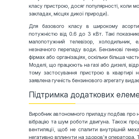
класу пристрою, досяг популярності, коли мо
закладах, місцях дикої природи).
Для базового класу в широкому асорти
потужністю від 0.6 до 3 кВт. Такі показни
малопотужний телевізор, холодильник, 
незначного перепаду води. Бензинові гене
фірмах або організаціях, оскільки більша час
Моделі, що працюють на газі або дизелі, ві
тому застосування пристрою в квартирі н
заявлена ​​гучність бензинового агрегату вида
Підтримка додаткових елеме
Виробник автономного приладу подбав про н
вібрацію та шум роботи двигуна. Також про
вентиляції, щоб не спалити внутрішній мех
негативно вплинути на здоров'я оператора. 