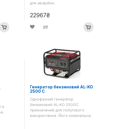
для аварійно..
22967₴
Генератор бензиновий AL-KO
A
2500 C
Однофазний генератор
бензиновий AL-KO 2500C
 із
призначений для побутового
е..
використання. Його номінальна..