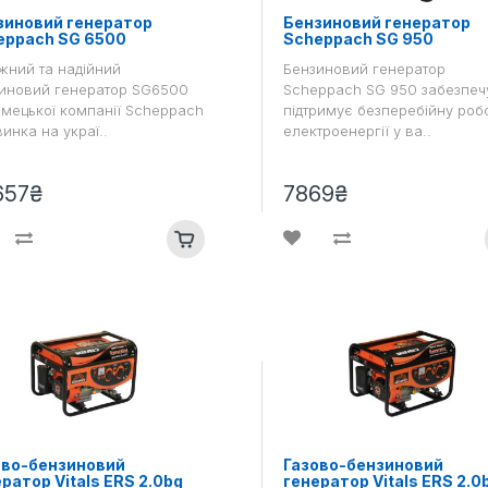
зиновий генератор
Бензиновий генератор
eppach SG 6500
Scheppach SG 950
жний та надійний
Бензиновий генератор
иновий генератор SG6500
Scheppach SG 950 забезпечу
німецької компанії Scheppach
підтримує безперебійну роб
винка на украї..
електроенергії у ва..
657₴
7869₴
ово-бензиновий
Газово-бензиновий
ратор Vitals ERS 2.0bg
генератор Vitals ERS 2.0