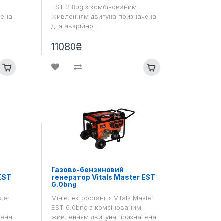
EST 2.8bg з комбінованим
чена
живленням двигуна призначена
для аварійног..
11080₴
Газово-бензиновий
EST
генератор Vitals Master EST
6.0bng
ster
Мініелектростанція Vitals Master
EST 6.0bng з комбінованим
чена
живленням двигуна призначена