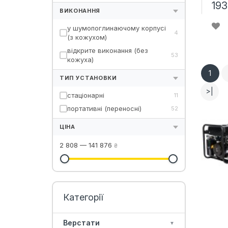
193
ВИКОНАННЯ
у шумопоглинаючому корпусі
4
(з кожухом)
відкрите виконання (без
53
кожуха)
1
ТИП УСТАНОВКИ
>|
стаціонарні
11
портативні (переносні)
52
ЦІНА
2 808
—
141 876
₴
Верстати
▼