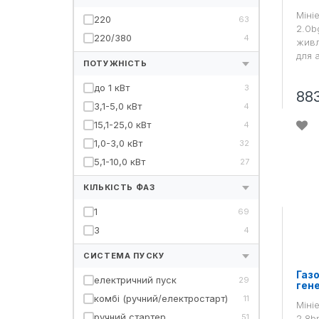
Міні
220
63
2.0b
220/380
4
живл
для 
ПОТУЖНІСТЬ
до 1 кВт
3
88
3,1-5,0 кВт
4
15,1-25,0 кВт
4
1,0-3,0 кВт
32
5,1-10,0 кВт
27
КІЛЬКІСТЬ ФАЗ
1
69
3
4
СИСТЕМА ПУСКУ
Газ
електричний пуск
29
гене
комбі (ручний/електростарт)
11
Міні
ручний стартер
51
2.8b