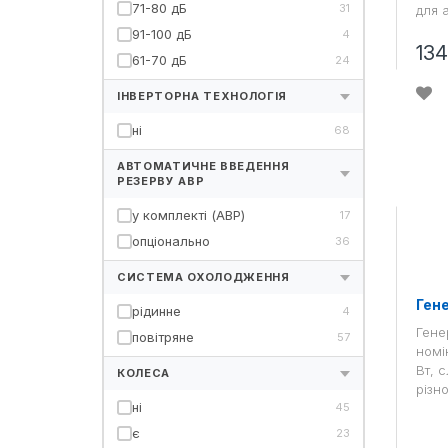
71-80 дБ
31
для 
91-100 дБ
4
13
61-70 дБ
24
ІНВЕРТОРНА ТЕХНОЛОГІЯ
ні
68
АВТОМАТИЧНЕ ВВЕДЕННЯ
РЕЗЕРВУ АВР
у комплекті (АBP)
17
опціонально
36
СИСТЕМА ОХОЛОДЖЕННЯ
Ген
рідинне
4
Гене
повітряне
57
номі
Вт, 
КОЛЕСА
різн
ні
45
є
23