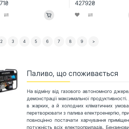
71₴
42792₴
2
3
4
5
6
7
8
9
>
Паливо, що споживається
На відміну від газового автономного джере
демонстрації максимальної продуктивності. 
в жарких, а й холодних кліматичних умова
перетворювати з палива електроенергію, при
повноцінно постачати харчування приміщен
потужність всіх електроприладів. Бензинови