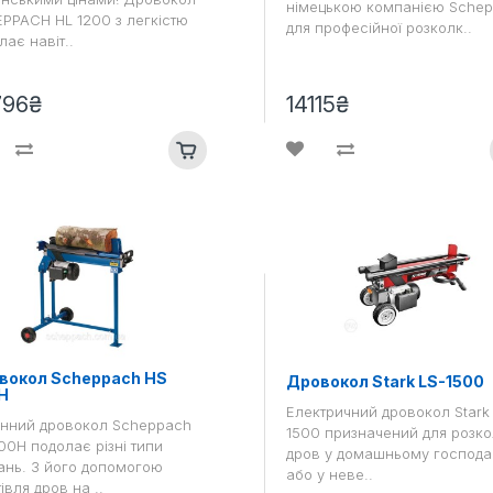
німецькою компанією Sche
PPACH HL 1200 з легкістю
для професійної розколк..
лає навіт..
796₴
14115₴
вокол Scheppach HS
Дровокол Stark LS-1500
H
Електричний дровокол Stark
інний дровокол Scheppach
1500 призначений для розко
00H подолає різні типи
дров у домашньому господа
ань. З його допомогою
або у неве..
івля дров на ..