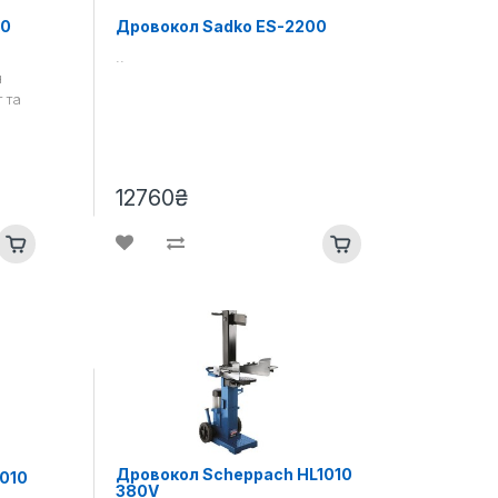
00
Дровокол Sadko ES-2200
..
н
 та
12760₴
Дровокол Scheppach HL1010
010
380V