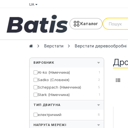
UA
Каталог
Верстати
Верстати деревообробні
Дро
ВИРОБНИК
Al-ko (Німеччина)
1
Sadko (Словенія)
2
Scheppach (Німеччина)
5
Stark (Німеччина)
1
ТИП ДВИГУНА
електричний
8
НАПРУГА МЕРЕЖІ