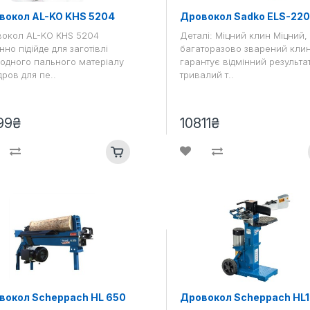
вокол AL-KO KHS 5204
Дровокол Sadko ELS-22
окол AL-KO KHS 5204
Деталі: Міцний клин Міцний,
нно підійде для заготівлі
багаторазово зварений кли
одного пального матеріалу
гарантує відмінний результат
дров для пе..
тривалий т..
99₴
10811₴
вокол Scheppach HL 650
Дровокол Scheppach HL1