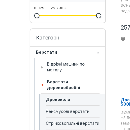
SCHE
8 029
—
25 796
₴
подо
25
Верстати
▲
Відрізні машини по
▶
металу
Верстати
▼
деревообробні
Дровоколи
Дро
500
Рейсмусові верстати
Відм
HS 5
завд
Стрічковопильні верстати
загот