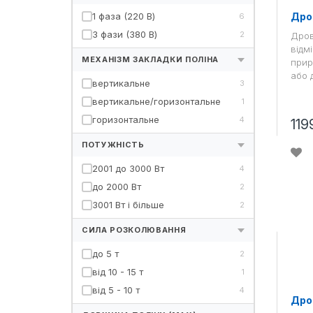
1 фаза (220 В)
Дро
6
3 фази (380 В)
2
Дров
відмі
МЕХАНІЗМ ЗАКЛАДКИ ПОЛІНА
прир
або 
вертикальне
3
вертикальне/горизонтальне
1
горизонтальне
4
119
ПОТУЖНІСТЬ
2001 до 3000 Вт
4
до 2000 Вт
2
3001 Вт і більше
2
СИЛА РОЗКОЛЮВАННЯ
до 5 т
2
від 10 - 15 т
1
від 5 - 10 т
4
Дро