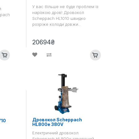
У вас більше не буде проблем із
й
нарізкою дров! Дровокол
ppach
Scheppach HL1010 швидко
розріже колоди довжи..
20694₴
Дровокол Scheppach
710
HL800e 380V
Електричний дровокол
Scheppach HL800e створений