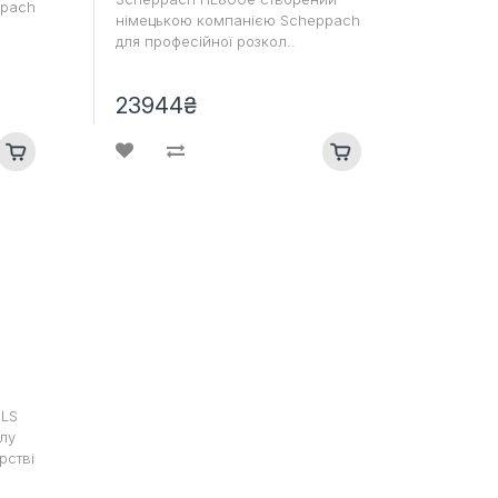
ppach
німецькою компанією Scheppach
для професійної розкол..
23944₴
 LS
лу
рстві