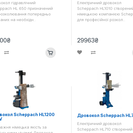
окол гідравлічний
Електричний дровокол
ppach HL 650 призначений
Scheppach HL1010 створени
розколювання попередньо
німецькою компанією Sche
заних на необхідн..
для професійної розкол..
500₴
29963₴
вокол Scheppach HL1200
Дровокол Scheppach HL
V
Електричний дровокол
вжня німецька якість за
Scheppach HL710 створений
їнськими цінами! Дровокол