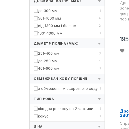
ДОВЖИНА ПОЛІНУ (MAX)
Дров
Sche
до 300 мм
1
для 
501-1000 мм
4
порі
від 1300 мм і більше
2
1001-1300 мм
1
19
ДІАМЕТР ПОЛІНА (MAX)
251-400 мм
3
до 250 мм
4
401-600 мм
1
ОБМЕЖУВАЧ ХОДУ ПОРШНЯ
з обмеженням зворотного ходу
1
ТИП НОЖА
ніж для розколу на 2 частини
1
Дро
380
конус
1
Спра
ЦІНА
укра