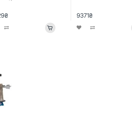
29₴
9371₴