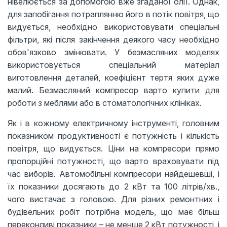
нівелюється за допомогою вже згаданої олії. Однак,
для запобігання потраплянню його в потік повітря, що
видується, необхідно використовувати спеціальні
фільтри, які після закінчення деякого часу необхідно
обов'язково змінювати. У безмасляних моделях
використовується спеціальний матеріал
виготовлення деталей, коефіцієнт тертя яких дуже
малий. Безмасляний компресор варто купити для
роботи з меблями або в стоматологічних клініках.
Як і в кожному електричному інструменті, головним
показником продуктивності є потужність і кількість
повітря, що видується. Ціни на компресори прямо
пропорційні потужності, що варто враховувати під
час виборів. Автомобільні компресори найдешевші, і
їх показники досягають до 2 кВт та 100 літрів/хв.,
чого вистачає з головою. Для різних ремонтних і
будівельних робіт потрібна модель, що має більш
переконливі показники – не менше 2 кВт потужності, і