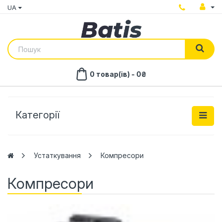
UA
0 товар(ів) - 0₴
Категорії
Устаткування
Компресори
Компресори