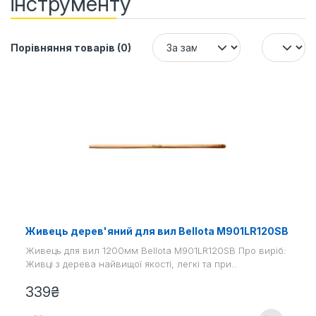
інструменту
Порівняння товарів (0)
Живець дерев'яний для вил Bellota M901LR120SB
Живець для вил 1200мм Bellota M901LR120SB Про виріб:
Живці з дерева найвищої якості, легкі та при..
339₴