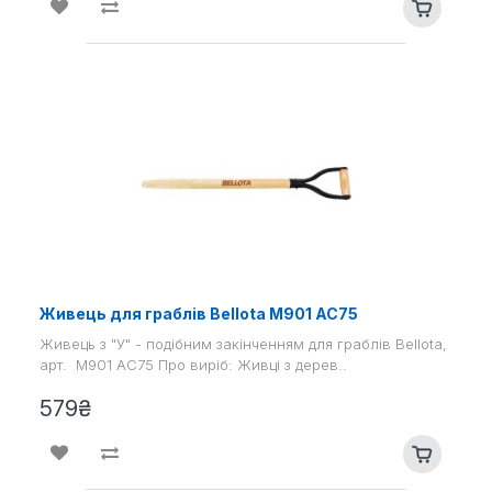
Живець для граблів Bellota M901 AC75
Живець з "У" - подібним закінченням для граблів Bellota,
арт. M901 AC75 Про виріб: Живці з дерев..
579₴