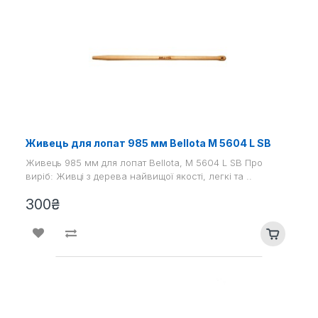
Живець для лопат 985 мм Bellota M 5604 L SB
Живець 985 мм для лопат Bellota, M 5604 L SB Про
виріб: Живці з дерева найвищої якості, легкі та ..
300₴