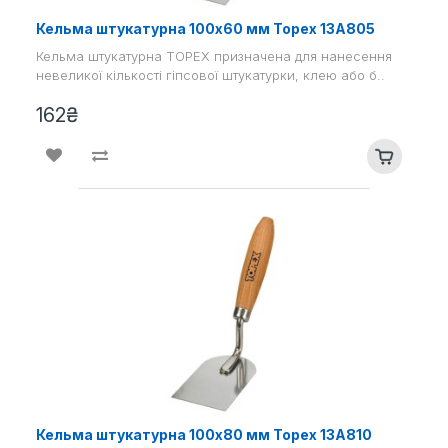
Кельма штукатурна 100х60 мм Topex 13A805
Кельма штукатурна TOPEX призначена для нанесення
невеликої кількості гіпсової штукатурки, клею або б..
162₴
Кельма штукатурна 100х80 мм Topex 13A810