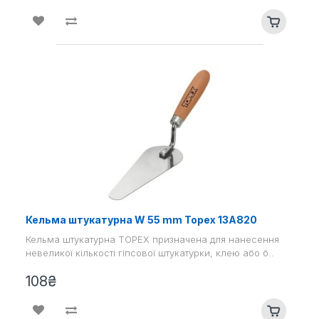
Кельма штукатурна W 55 mm Topex 13A820
Кельма штукатурна TOPEX призначена для нанесення
невеликої кількості гіпсової штукатурки, клею або б..
108₴