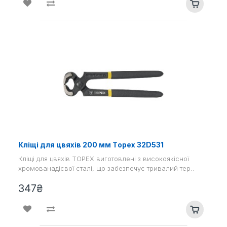
Кліщі для цвяхів 200 мм Тopex 32D531
Кліщі для цвяхів TOPEX виготовлені з високоякісної
хромованадієвої сталі, що забезпечує тривалий тер..
347₴