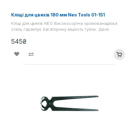
Кліщі для цвяхів 180 мм Neo Tools 01-151
Кліщі для цвяхів NEO Високосортна хромованадієва
сталь гарантує багаторічну міцність губок. Двок..
545₴