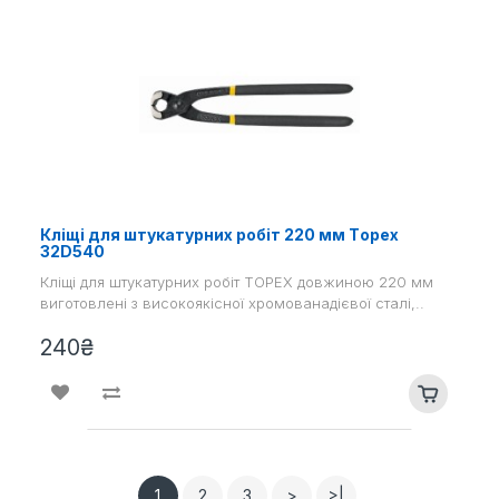
Кліщі для штукатурних робіт 220 мм Тopex
32D540
Кліщі для штукатурних робіт TOPEX довжиною 220 мм
виготовлені з високоякісної хромованадієвої сталі,..
240₴
1
2
3
>
>|