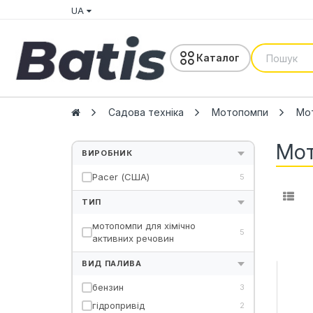
UA
Каталог
Садова техніка
Мотопомпи
Мот
Мот
ВИРОБНИК
Pacer (США)
5
ТИП
мотопомпи для хімічно
5
активних речовин
ВИД ПАЛИВА
бензин
3
гідропривід
2