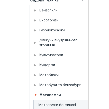
Садова техніка
▲
Бензопили
▶
Висоторізи
▶
Газонокосарки
▶
Двигуни внутрішнього
▶
згоряння
Культиватори
▶
Кущорізи
▶
Мотоблоки
▶
Мотобури та бензобури
▶
Мотопомпи
▼
Мотопомпи бензинові