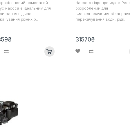
пропіленовий армований
Насос із гідроприводом Pac
ус насоса є ідеальним для
розроблений для
ристання під час
високопродуктивної заправк
качування різних р..
перекачування води, рідк..
859₴
31570₴