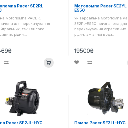
опомпа Pacer SE2RL-
Мотопомпа Pacer SE2YL
0
E550
чна мотопомпа PACER,
Універсальна мотопомпа Pa
начена для перекачування
SE2PL-E550 призначена для
ейтральних, так і високо
перекачування агресивних
сивних рідин...
рідин, аміачної води..
469₴
19500₴
па Pacer SE2JL-HYC
Помпа Pacer SE3LL-HYC