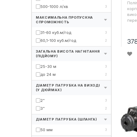
Полі
500-1000 л/хв
3
корп
вико
МАКСИМАЛЬНА ПРОПУСКНА
пере
СПРОМОЖНІСТЬ
31-60 куб.м/год
3
60,1-100 куб.м/год
37
2
ЗАГАЛЬНА ВИСОТА НАГНІТАННЯ
(ПІДЙОМУ)
25-30 м
3
до 24 м
2
ДІАМЕТР ПАТРУБКА НА ВИХОДІ
(У ДЮЙМАХ)
2"
3
3"
2
ДІАМЕТР ПАТРУБКА (ШЛАНГА)
50 мм
3