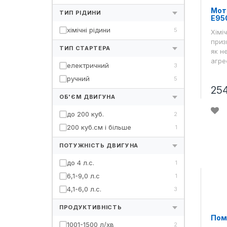
Мот
ТИП РІДИНИ
E95
хімічні рідини
5
Хімі
приз
ТИП СТАРТЕРА
як н
агре
електричний
3
ручний
5
25
ОБ'ЄМ ДВИГУНА
до 200 куб.
2
200 куб.см і більше
1
ПОТУЖНІСТЬ ДВИГУНА
до 4 л.с.
1
6,1-9,0 л.с
1
4,1-6,0 л.с.
3
ПРОДУКТИВНІСТЬ
Пом
1001-1500 л/хв
2