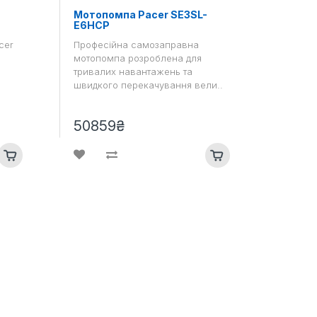
-
Мотопомпа Pacer SE3SL-
E6HCP
cer
Професійна самозаправна
мотопомпа розроблена для
тривалих навантажень та
швидкого перекачування вели..
50859₴