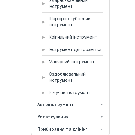
Ударно-важільний
▶
інструмент
Шарнірно-губцевий
▶
інструмент
Кріпильний інструмент
▶
Інструмент для розмітки
▶
Малярний інструмент
▶
Оздоблювальний
▶
інструмент
Ріжучий інструмент
▶
Автоінструмент
▼
Устаткування
▼
Прибирання та клінінг
▼