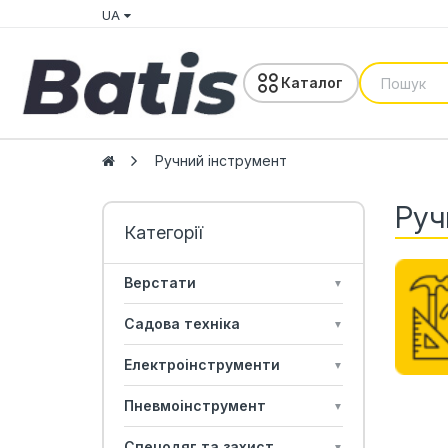
UA
Каталог
Ручний інструмент
Руч
Верстати
▼
Садова техніка
▼
Електроінструменти
▼
Пневмоінструмент
▼
Спецодяг та захист
▼