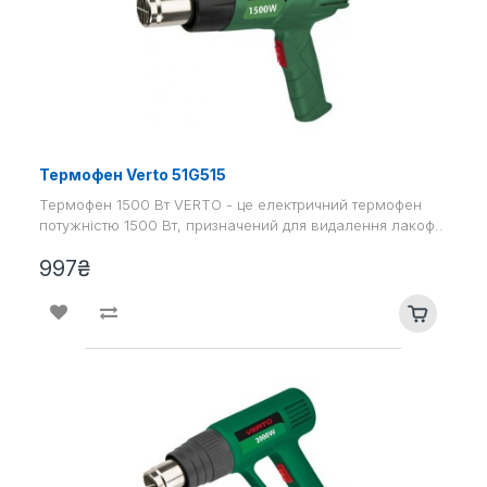
Термофен Verto 51G515
Термофен 1500 Вт VERTO - це електричний термофен
потужністю 1500 Вт, призначений для видалення лакоф..
997₴