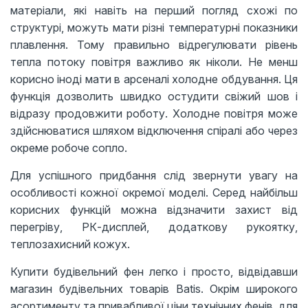
матеріали, які навіть на перший погляд схожі по
структурі, можуть мати різні температурні показники
плавлення. Тому правильно відрегулювати рівень
тепла потоку повітря важливо як ніколи. Не менш
корисно іноді мати в арсеналі холодне обдування. Ця
функція дозволить швидко остудити свіжий шов і
відразу продовжити роботу. Холодне повітря може
здійснюватися шляхом відключення спіралі або через
окреме робоче сопло.
Для успішного придбання слід звернути увагу на
особливості кожної окремої моделі. Серед найбільш
корисних функцій можна відзначити захист від
перегріву, РК-дисплей, додаткову рукоятку,
теплозахисний кожух.
Купити будівельний фен легко і просто, відвідавши
магазин будівельних товарів Batis. Окрім широкого
асортименту та привабливої ​​ціни технічних фенів, для