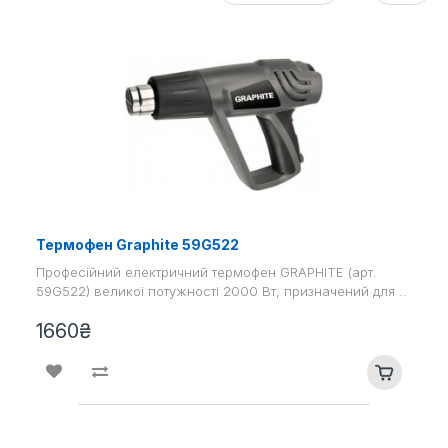
Термофен Graphite 59G522
Професійний електричний термофен GRAPHITE (арт.
59G522) великої потужності 2000 Вт, призначений для ..
1660₴