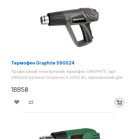
Термофен Graphite 59G524
Професійний електричний термофен GRAPHITE (арт.
59G524) великої потужності 2000 Вт, призначений для ..
1885₴