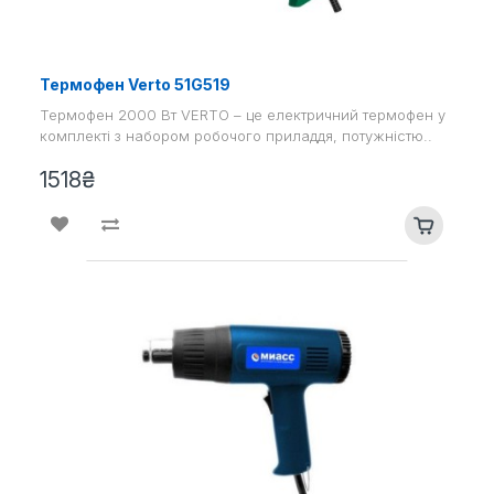
Термофен Verto 51G519
Термофен 2000 Вт VERTO – це електричний термофен у
комплекті з набором робочого приладдя, потужністю..
1518₴