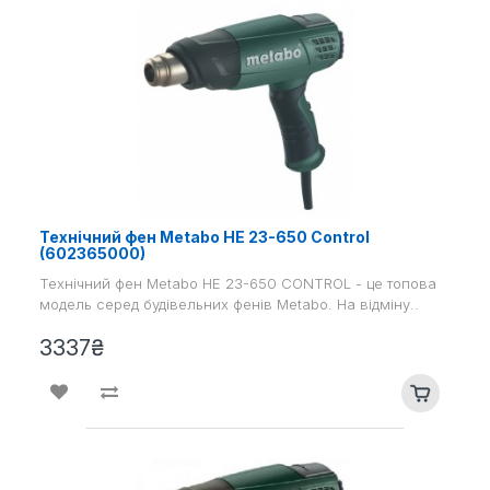
Технічний фен Metabo HE 23-650 Control
(602365000)
Технічний фен Metabo HE 23-650 CONTROL - це топова
модель серед будівельних фенів Metabo. На відміну..
3337₴