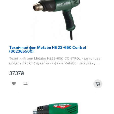
Технічний фен Metabo HE 23-650 Control
(602365500)
Технічний фен Metabo HE23-650 CONTROL - це топова
модель серед будівельних фенів Metabo. На відміну ..
3737₴