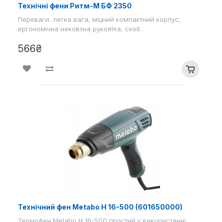
Технічні фени Ритм-М БФ 2350
Переваги: легка вага; міцний компактний корпус;
ергономічна нековзна рукоятка; скоб..
566₴
Технічний фен Metabo H 16-500 (601650000)
Термофен Metabo H 16-500 простий у використанні,