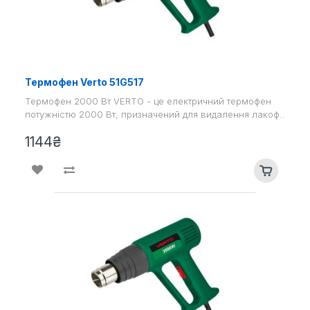
Термофен Verto 51G517
Термофен 2000 Вт VERTO - це електричний термофен
потужністю 2000 Вт, призначений для видалення лакоф..
1144₴