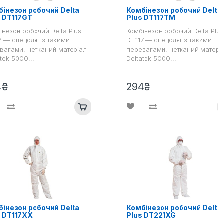
інезон робочий Delta
Комбінезон робочий Delt
s DT117GT
Plus DT117TM
інезон робочий Delta Plus
Комбінезон робочий Delta Pl
7 — спецодяг з такими
DT117 — спецодяг з такими
вагами: нетканий матеріал
перевагами: нетканий мате
tek 5000...
Deltatek 5000...
4₴
294₴
інезон робочий Delta
Комбінезон робочий Delt
s DT117XX
Plus DT221XG