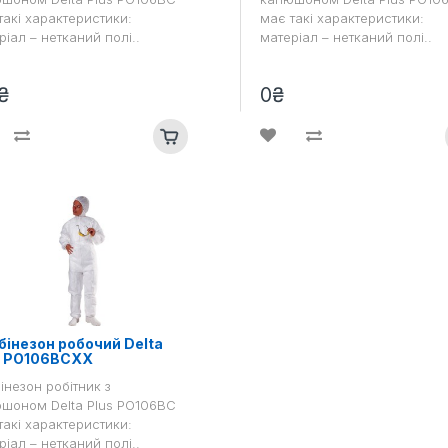
такі характеристики:
має такі характеристики:
ріал – нетканий полі..
матеріал – нетканий полі..
₴
0₴
інезон робочий Delta
s PO106BCXX
інезон робітник з
шоном Delta Plus PO106BC
такі характеристики:
ріал – нетканий полі..