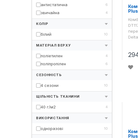
антистатична
6
Комб
Plu
звичайна
4
Комб
КОЛІР
DT11
пере
білий
10
Delta
МАТЕРІАЛ ВЕРХУ
29
поліетилен
4
поліпропілен
6
СЕЗОННІСТЬ
4 сезони
10
ЩІЛЬНІСТЬ ТКАНИНИ
40 г/м2
4
ВИКОРИСТАННЯ
одноразові
10
Комб
Plu