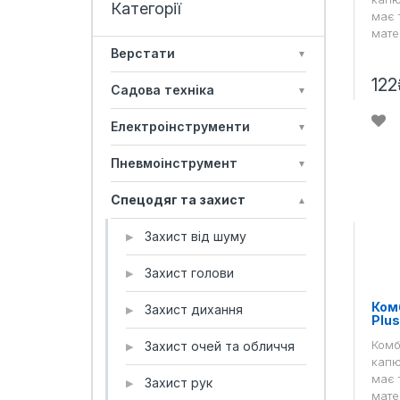
має 
мате
Верстати
▼
122
Садова техніка
▼
Електроінструменти
▼
Пневмоінструмент
▼
Спецодяг та захист
▲
Захист від шуму
▶
Захист голови
▶
Комб
Захист дихання
▶
Plu
Комб
Захист очей та обличчя
▶
капю
має 
Захист рук
▶
мате