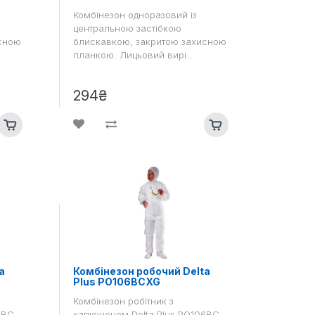
Комбінезон одноразовий із
центральною застібкою
сною
блискавкою, закритою захисною
планкою. Лицьовий вирі..
294₴
a
Комбінезон робочий Delta
Plus PO106BCXG
Комбінезон робітник з
6BC
капюшоном Delta Plus PO106BC