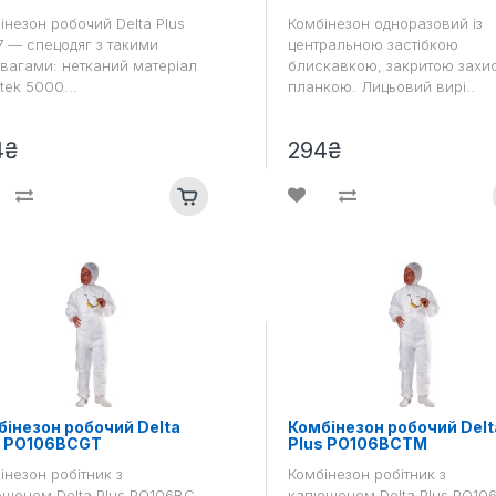
інезон робочий Delta Plus
Комбінезон одноразовий із
7 — спецодяг з такими
центральною застібкою
вагами: нетканий матеріал
блискавкою, закритою захи
tek 5000...
планкою. Лицьовий вирі..
4₴
294₴
інезон робочий Delta
Комбінезон робочий Delt
s PO106BCGT
Plus PO106BCTM
інезон робітник з
Комбінезон робітник з
шоном Delta Plus PO106BC
капюшоном Delta Plus PO10