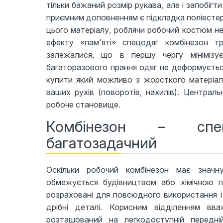
тільки бажаний розмір рукава, але і запобіг
приємним доповненням є підкладка поліестер
цього матеріалу, роблячи робочий костюм не
ефекту «пам'яті» спецодяг комбінезон 
залежалися, що в першу чергу мініміз
багаторазового прання одяг не деформується
купити який можливо з жорсткого матеріал
ваших рухів (поворотів, нахилів). Централ
робоче становище.
Комбінезон – спе
багатозадачний
Оскільки робочий комбінезон має значну
обмежується будівництвом або хімічною пр
розраховані для повсюдного використання і 
дрібні деталі. Корисним відділенням вва
розташований на легкодоступній передні