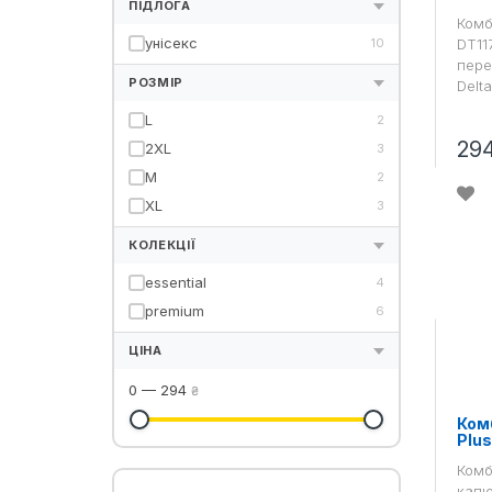
ПІДЛОГА
Комб
унісекс
10
DT11
пере
РОЗМІР
Delta
L
2
29
2XL
3
M
2
XL
3
КОЛЕКЦІЇ
essential
4
premium
6
ЦІНА
0
—
294
₴
Комб
Plu
Комб
капю