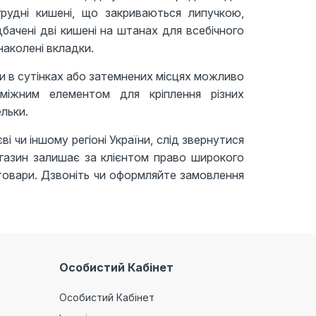
рудні кишені, що закриваються липучкою,
бачені дві кишені на штанах для всебічного
наколені вкладки.
и в сутінках або затемнених місцях можливо
міжним елементом для кріплення різних
льки.
і чи іншому регіоні України, слід звернутися
агазин залишає за клієнтом право широкого
 товари. Дзвоніть чи оформляйте замовлення
Особистий Кабінет
Особистий Кабінет