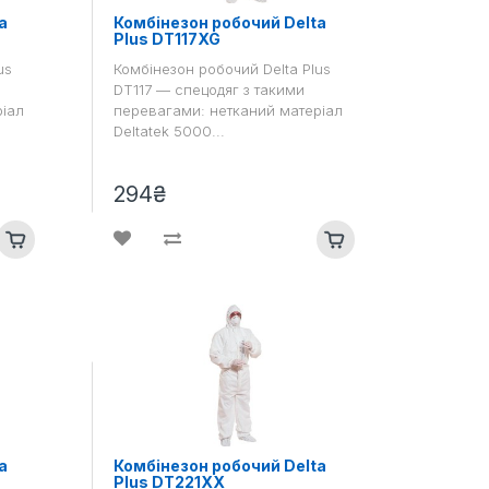
a
Комбінезон робочий Delta
Plus DT117XG
us
Комбінезон робочий Delta Plus
DT117 — спецодяг з такими
ріал
перевагами: нетканий матеріал
Deltatek 5000...
294₴
a
Комбінезон робочий Delta
Plus DT221XX