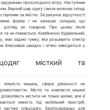
ти задуванию прохолодного вітру. Наступним
ом. Верхній шар одягу також включає склад
стерпним за якістю. За рахунок відсутності
тримає форму і не залишає складки, що
ує догляд за товаром. При цьому після
 та не помається. Комбінезон будівельний,
у, має задню гумку, яка розширить спектр
ьна блискавка швидко і м'яко наводиться у
цодяг місткий та
 кількість кишень, сфера діяльності не
омисловістю. Місткі та компактні кишені
дозволяють містити не тільки великі, але й
жається ємність під мобільний пристрій,
й частині спецодягу. Безпосередньо для