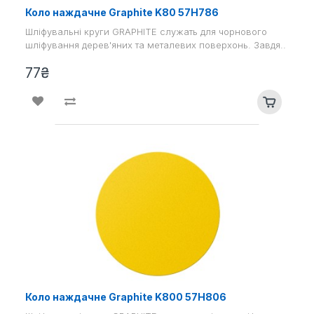
Коло наждачне Graphite K80 57H786
Шліфувальні круги GRAPHITE служать для чорнового
шліфування дерев'яних та металевих поверхонь. Завдя..
77₴
Коло наждачне Graphite K800 57H806