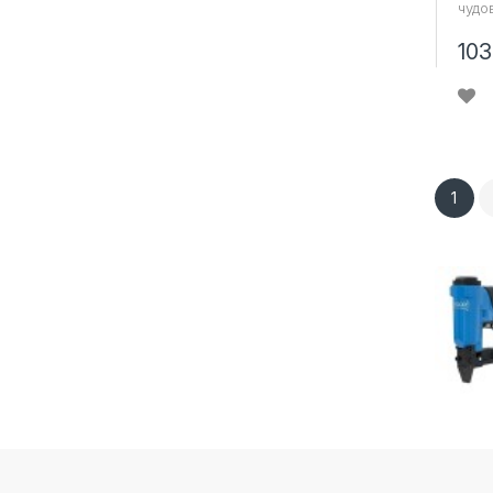
чудов
103
1