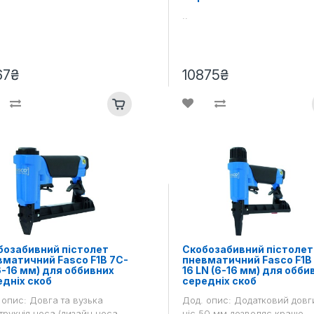
..
67₴
10875₴
бозабивний пістолет
Скобозабивний пістолет
вматичний Fasco F1B 7C-
пневматичний Fasco F1B
6-16 мм) для оббивних
16 LN (6-16 мм) для обби
едніх скоб
середніх скоб
 опис: Довга та вузька
Дод. опис: Додатковий довг
трукція носа (дизайн носа
ніс 50 мм дозволяє краще