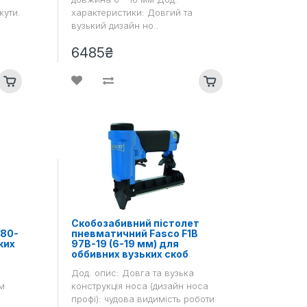
кути.
характеристики: Довгий та
вузький дизайн но..
6485₴
Скобозабивний пістолет
 80-
пневматичний Fasco F1B
ких
97B-19 (6-19 мм) для
оббивних вузьких скоб
Дод. опис: Довга та вузька
м
конструкція носа (дизайн носа
профі): чудова видимість роботи