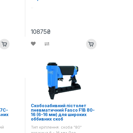
..
10875₴
Скобозабивний пістолет
 7C-
пневматичний Fasco F1B 80-
вних
16 (6-16 мм) для широких
оббивних скоб
ий
Тип кріплення: скоба "80"
довжина 6 - 16 мм Дод.