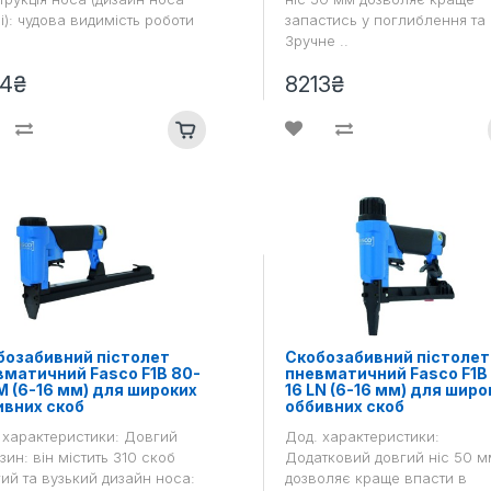
і): чудова видимість роботи
запастись у поглиблення та 
Зручне ..
14₴
8213₴
бозабивний пістолет
Скобозабивний пістолет
вматичний Fasco F1B 80-
пневматичний Fasco F1B
M (6-16 мм) для широких
16 LN (6-16 мм) для широ
ивних скоб
оббивних скоб
 характеристики: Довгий
Дод. характеристики:
зин: він містить 310 скоб
Додатковий довгий ніс 50 м
ий та вузький дизайн носа:
дозволяє краще впасти в