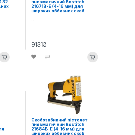
G 32
пневматичний Bostitch
вних
21671B-E (4-16 мм) для
широких оббивних скоб
..
9131₴
Скобозабивний пістолет
пневматичний Bostitch
ля
21684B-E (4-16 мм) для
широких оббивних скоб