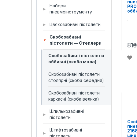
пнев
Набори
PRO 
▶
обб
пневмоінструменту
..
Цвяхозабивні пістолети.
▶
Скобозабивні
▼
пістолети — Степлери
81₴
Скобозабивні пістолети
оббивні (скоба мала)
Скобозабивні пістолети
столярні (скоба середня)
Скобозабивні пістолети
каркасні (скоба велика)
Шпилькозабивні
▶
пістолети.
Ско
пне
Штифтозабивні
2168
▶
шир
пістолети.