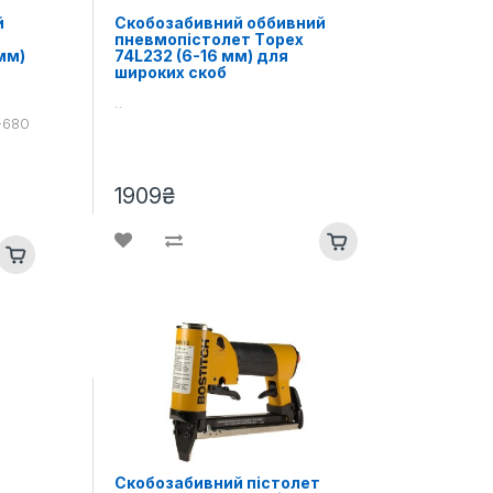
й
Скобозабивний оббивний
пневмопістолет Тopex
мм)
74L232 (6-16 мм) для
широких скоб
..
0-680
1909₴
Скобозабивний пістолет