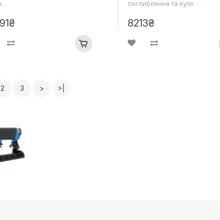
..
поглиблення та кути. ..
91₴
8213₴
2
3
>
>|