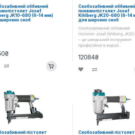
бозабивний оббивний
Скобозабивний оббивни
вмопістолет Josef
пневмопістолет Josef
berg JK10-680 (6-14 мм)
Kihlberg JK20-680 (6-14 
 широких скоб
для широких скоб
Скобозабивний оббивний
пістолет Josef Kihlberg JK2
– це шведський інструмент
професійного вироб..
50₴
12084₴
бозабивний пістолет
Скобозабивний пістолет