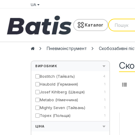
UA
Каталог
Пневмоінструмент
Скобозабивні пі
Ско
ВИРОБНИК
Bostitch (Тайвать)
4
Haubold (Германия)
1
Josef Kihlberg (Швеція)
1
Metabo (Німеччина)
1
Mighty Seven (Тайвань)
1
Topex (Польща)
1
ЦІНА