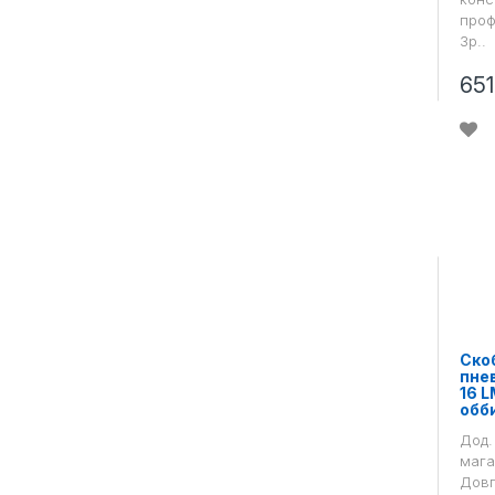
проф
Зр..
65
Ско
пне
16 L
обб
Дод.
мага
Довг