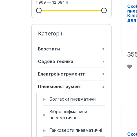
1 909
—
12 084
₴
Ско
пне
Kihl
для
..
Верстати
▼
35
Садова техніка
▼
Електроінструменти
▼
Пневмоінструмент
▲
Болгарки пневматичні
▶
Віброшліфмашини
▶
пневматичні
Гайковерти пневматичні
▶
Ско