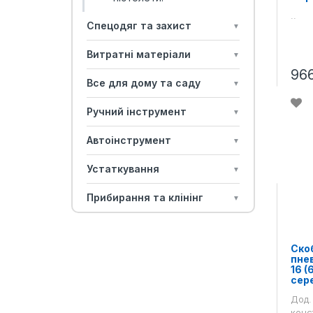
..
Спецодяг та захист
▼
Витратні матеріали
▼
96
Все для дому та саду
▼
Ручний інструмент
▼
Автоінструмент
▼
Устаткування
▼
Прибирання та клінінг
▼
Ско
пне
16 (
сер
Дод.
конс