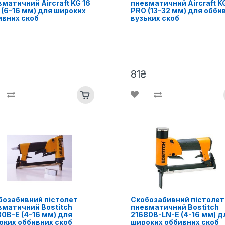
матичний Aircraft KG 16
пневматичний Aircraft K
(6-16 мм) для широких
PRO (13-32 мм) для обби
ивних скоб
вузьких скоб
..
81₴
бозабивний пістолет
Скобозабивний пістолет
вматичний Bostitch
пневматичний Bostitch
0B-E (4-16 мм) для
21680B-LN-E (4-16 мм) д
оких оббивних скоб
широких оббивних скоб