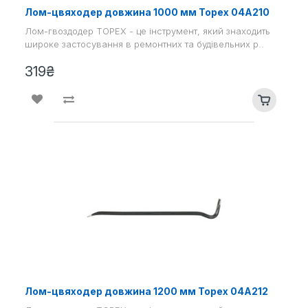
Лом-цвяходер довжина 1000 мм Topex 04А210
Лом-гвоздодер TOPEX - це інструмент, який знаходить
широке застосування в ремонтних та будівельних р..
319₴
Лом-цвяходер довжина 1200 мм Topex 04А212