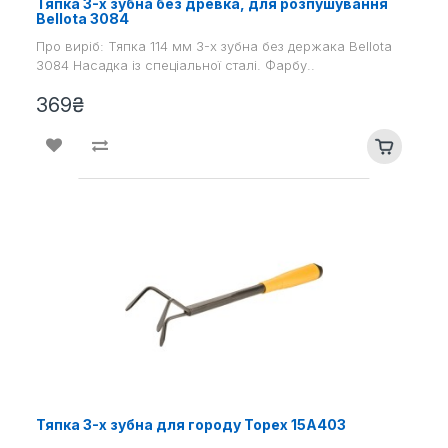
Тяпка 3-х зубна без древка, для розпушування
Bellota 3084
Про виріб: Тяпка 114 мм 3-х зубна без держака Bellota
3084 Насадка із спеціальної сталі. Фарбу..
369₴
Тяпка 3-х зубна для городу Topex 15A403