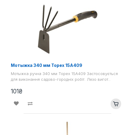
Мотыжка 340 мм Topex 15A409
Мотыжка ручна 340 мм Topex 15A409 Застосовується
для виконання садово-городніх робіт. Лезо вигот..
101₴