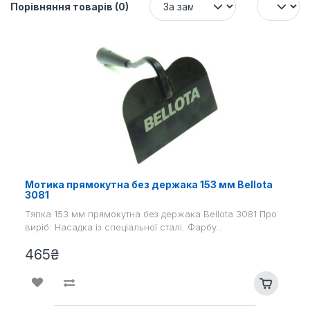
Порівняння товарів (0)
Мотика прямокутна без держака 153 мм Bellota
3081
Тяпка 153 мм прямокутна без держака Bellota 3081 Про
виріб: Насадка із спеціальної сталі. Фарбу..
465₴