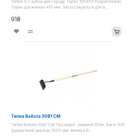
Тяпка 3-х зубна для городу Topex 15A403 Розрихлювач
Topex довжиною 410 мм. Застосовується для в..
91₴
Тяпка Bellota 3081 CM
Тяпка Bellota 3081 CM Про виріб: Ширина 153м. Вага 1135
Дерев'яний держак 1500 мм. Мотика B..