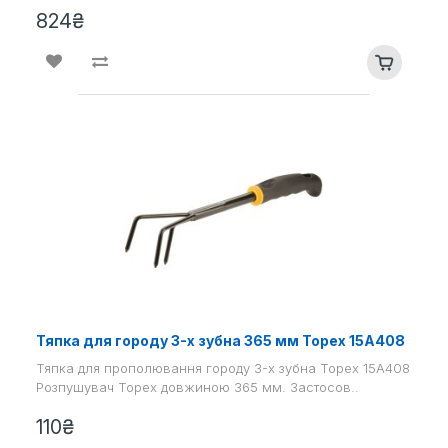
824₴
Тяпка для городу 3-х зубна 365 мм Topex 15A408
Тяпка для прополювання городу 3-х зубна Topex 15A408
Розпушувач Topex довжиною 365 мм. Застосов..
110₴