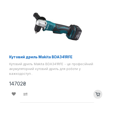
Кутовий дриль Makita BDA341RFE
Кутовий дриль Makita BDA341RFE - це професійний
акумуляторний кутовий дриль для роботи у
важкодоступ..
14702₴