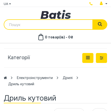
UA
0 товар(ів) - 0₴
Категорії
Електроінструменти
Дрилі
Дриль кутовий
Дриль кутовий