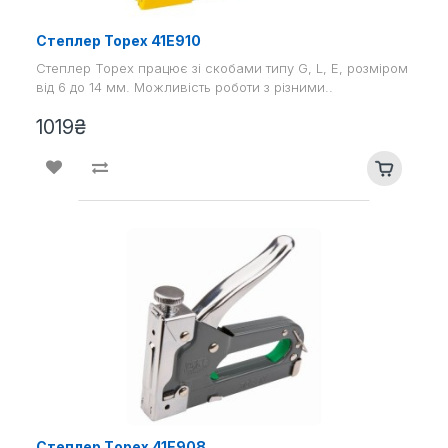
Степлер Topex 41E910
Степлер Topex працює зі скобами типу G, L, E, розміром
від 6 до 14 мм. Можливість роботи з різними..
1019₴
Степлер Tоpex 41E908