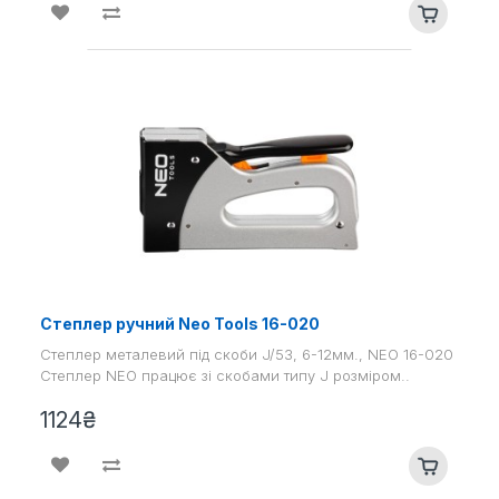
Степлер ручний Neo Tools 16-020
Степлер металевий під скоби J/53, 6-12мм., NEO 16-020
Степлер NEO працює зі скобами типу J розміром..
1124₴