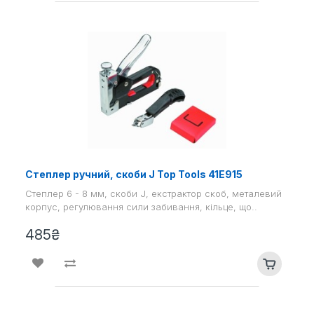
Степлер ручний, скоби J Top Tools 41E915
Степлер 6 - 8 мм, скоби J, екстрактор скоб, металевий
корпус, регулювання сили забивання, кільце, що..
485₴