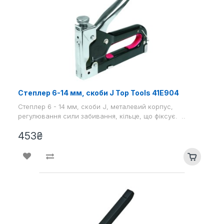
Степлер 6-14 мм, скоби J Top Tools 41E904
Степлер 6 - 14 мм, скоби J, металевий корпус,
регулювання сили забивання, кільце, що фіксує. ..
453₴