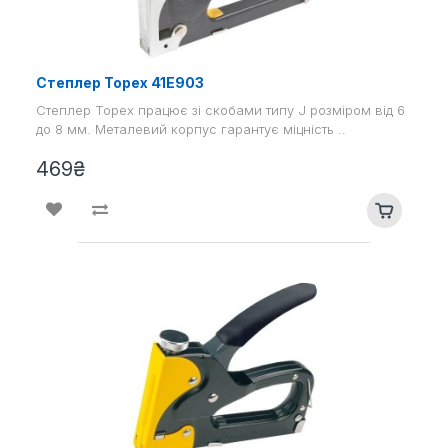
Степлер Topex 41E903
Степлер Topex працює зі скобами типу J розміром від 6
до 8 мм. Металевий корпус гарантує міцність ..
469₴