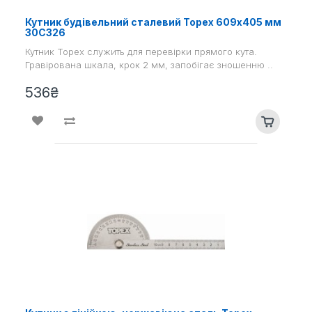
Кутник будівельний сталевий Topex 609х405 мм
30С326
Кутник Topex служить для перевірки прямого кута.
Гравірована шкала, крок 2 мм, запобігає зношенню ..
536₴