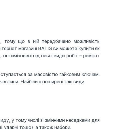
а, тому що в ній передбачено можливість
інтернет магазині BATIS ви можете купити як
и, оптимізовані під певні види робіт – ремонт
оступається за масовістю гайковим ключам.
частини. Найбільш поширені такі види:
иду, у тому числі зі змінними насадками для
ні, ударні тощо), а також набори.