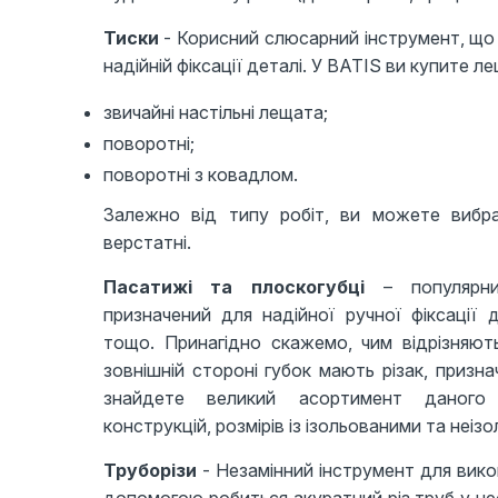
Тиски
- Корисний слюсарний інструмент, що
надійній фіксації деталі. У BATIS ви купите л
звичайні настільні лещата;
поворотні;
поворотні з ковадлом.
Залежно від типу робіт, ви можете вибра
верстатні.
Пасатижі та плоскогубці
– популярний
призначений для надійної ручної фіксації 
тощо. Принагідно скажемо, чим відрізняють
зовнішній стороні губок мають різак, призн
знайдете великий асортимент даного 
конструкцій, розмірів із ізольованими та неіз
Труборізи
- Незамінний інструмент для вико