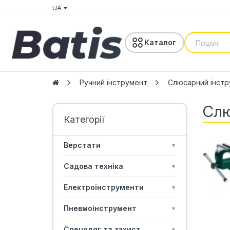
UA
Каталог
Ручний інструмент
Слюсарний інст
Слю
Верстати
▼
Садова техніка
▼
Електроінструменти
▼
Пневмоінструмент
▼
Спецодяг та захист
▼