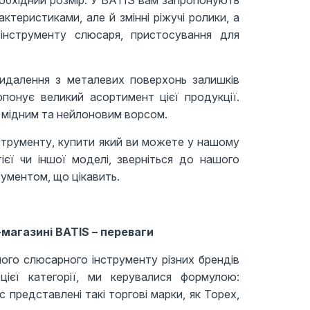
обхідний розмір. У BATIS вам запропонують
актеристиками, але й змінні ріжучі ролики, а
інструменту слюсаря, пристосування для
идалення з металевих поверхонь залишків
опонує великий асортимент цієї продукції.
, мідним та нейлоновим ворсом.
струменту, купити який ви можете у нашому
ієї чи іншої моделі, зверніться до нашого
трументом, що цікавить.
магазині BATIS – переваги
ого слюсарного інструменту різних брендів
цієї категорії, ми керувалися формулою:
 представлені такі торгові марки, як Topex,