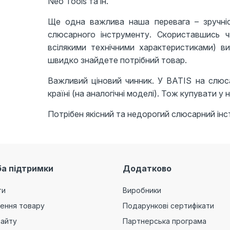
Neo Tools та ін.
Ще одна важлива наша перевага – зручніс
слюсарного інструменту. Скориставшись ч
всілякими технічними характеристиками) в
швидко знайдете потрібний товар.
Важливий ціновий чинник. У BATIS на слюса
країні (на аналогічні моделі). Тож купувати у н
Потрібен якісний та недорогий слюсарний інс
а підтримки
Додатково
ти
Виробники
ення товару
Подарункові сертифікати
сайту
Партнерська програма