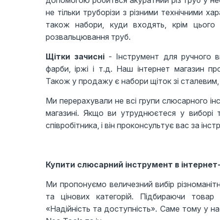
допомогою робиться акуратний різ труб у не
не тільки труборізи з різними технічними хар
також набори, куди входять, крім цього 
розвальцювання труб.
Щітки зачисні
- Інструмент для ручного в
фарби, іржі і т.д. Наш інтернет магазин пр
Також у продажу є набори щіток зі сталевим
Ми перерахували не всі групи слюсарного ін
магазині. Якщо ви утруднюєтеся у виборі т
співробітника, і він проконсультує вас за інс
Купити слюсарний інструмент в інтернет-
Ми пропонуємо величезний вибір різноманітн
та цінових категорій. Підбираючи товар 
«Надійність та доступність». Саме тому у нас