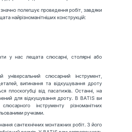
 значно полегшує проведення робіт, завдяки
ещата найрізноманітніших конструкцій:
ти у нас лещата слюсарні, столярні або
 універсальний слюсарний інструмент,
деталей, вигинання та відкушування дроту
ся плоскогубці від пасатижів. Останні, на
ачений для відкушування дроту. В BATIS ви
слюсарного інструменту різноманітних
ольованими ручками.
нання сантехнічних монтажних робіт. З його