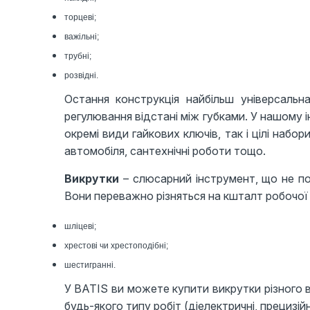
торцеві;
важільні;
трубні;
розвідні.
Остання конструкція найбільш універсальн
регулювання відстані між губками. У нашому 
окремі види гайкових ключів, так і цілі набор
автомобіля, сантехнічні роботи тощо.
Викрутки
– слюсарний інструмент, що не п
Вони переважно різняться на кшталт робочої 
шліцеві;
хрестові чи хрестоподібні;
шестигранні.
У BATIS ви можете купити викрутки різного в
будь-якого типу робіт (діелектричні, прецизій