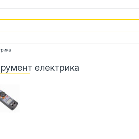
трика
трумент електрика