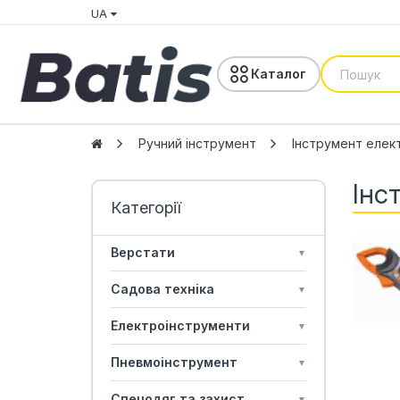
UA
Каталог
Ручний інструмент
Інструмент елек
Інс
Верстати
▼
Садова техніка
▼
Електроінструменти
▼
Пневмоінструмент
▼
Спецодяг та захист
▼