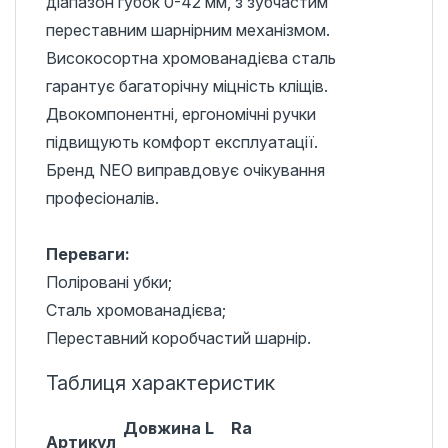
діапазон губок 0-42 мм, з зубчастим
переставним шарнірним механізмом.
Високосортна хромованадієва сталь
гарантує багаторічну міцність кліщів.
Двокомпонентні, ергономічні ручки
підвищують комфорт експлуатації.
Бренд NEO виправдовує очікування
професіоналів.
Переваги:
Поліровані убки;
Сталь хромованадієва;
Переставний коробчастий шарнір.
Таблиця характеристик
Довжина L
Ra
Артикул