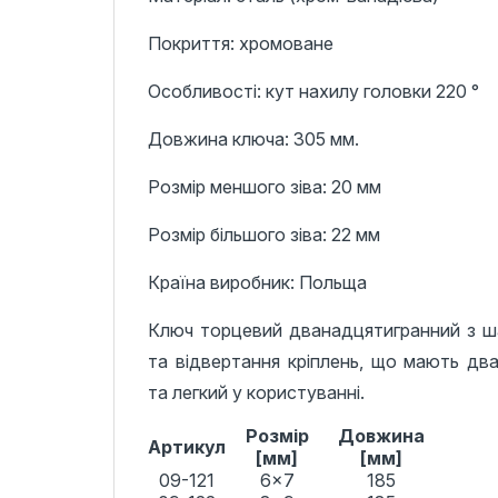
Покриття: хромоване
Особливості: кут нахилу головки 220 °
Довжина ключа: 305 мм.
Розмір меншого зіва: 20 мм
Розмір більшого зіва: 22 мм
Країна виробник: Польща
Ключ торцевий дванадцятигранний з ша
та відвертання кріплень, що мають дв
та легкий у користуванні.
Розмір
Довжина
Артикул
[мм]
[мм]
09-121
6x7
185