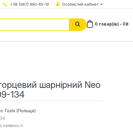
+38 (067) 990-65-10
Особистий кабінет
0 товар(ів) - 0₴
торцевий шарнірний Neo
09-134
o Tools (Польща)
134
 в наявності