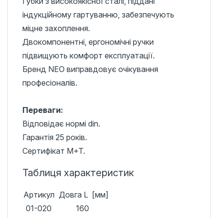
Губки з високоякісної сталі, піддані
індукційному гартуванню, забезпечують
міцне захоплення.
Двокомпонентні, ергономічні ручки
підвищують комфорт експлуатації.
Бренд NEO виправдовує очікування
професіоналів.
Переваги:
Відповідає нормі din.
Гарантія 25 років.
Сертифікат M+T.
Таблиця характеристик
Артикул
Довга L [мм]
01-020
160