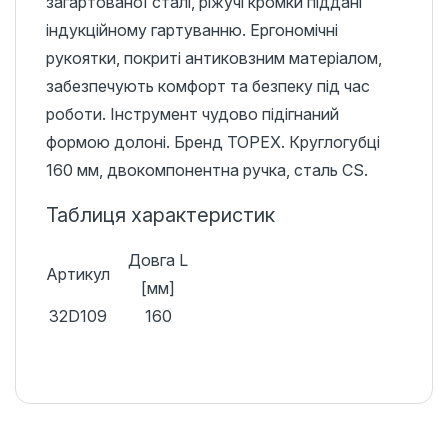
загартованої сталі, ріжучі кромки піддані
індукційному гартуванню. Ергономічні
рукоятки, покриті антиковзним матеріалом,
забезпечують комфорт та безпеку під час
роботи. Інструмент чудово підігнаний
формою долоні. Бренд TOPEX. Круглогубці
160 мм, двокомпонентна ручка, сталь CS.
Таблиця характеристик
Довга L
Артикул
[мм]
32D109
160