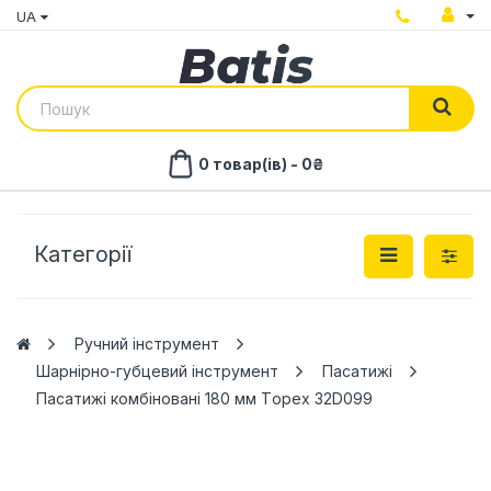
UA
0 товар(ів) - 0₴
Категорії
Ручний інструмент
Шарнірно-губцевий інструмент
Пасатижі
Пасатижі комбіновані 180 мм Тopex 32D099