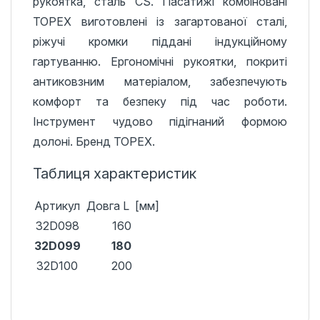
рукоятка, сталь CS. Пасатижі комбіновані
TOPEX виготовлені із загартованої сталі,
ріжучі кромки піддані індукційному
гартуванню. Ергономічні рукоятки, покриті
антиковзним матеріалом, забезпечують
комфорт та безпеку під час роботи.
Інструмент чудово підігнаний формою
долоні. Бренд TOPEX.
Таблиця характеристик
Артикул
Довга L [мм]
32D098
160
32D099
180
32D100
200