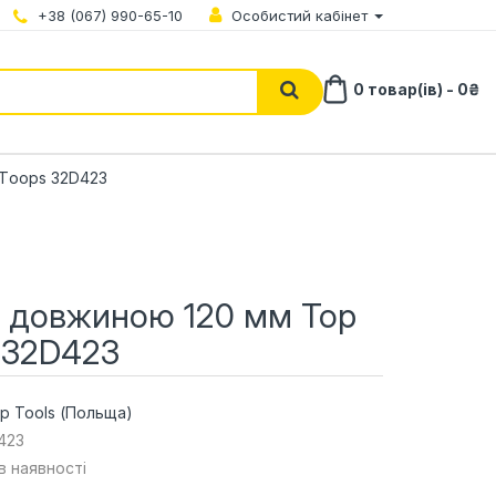
+38 (067) 990-65-10
Особистий кабінет
0 товар(ів) - 0₴
 Tооps 32D423
т довжиною 120 мм Тор
 32D423
p Tools (Польща)
423
 в наявності