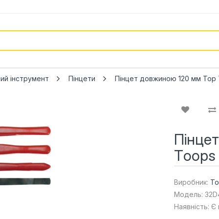
ий інструмент
Пінцети
Пінцет довжиною 120 мм Тор
Пінце
Tооps
Виробник:
To
Модель: 32D
Наявність: Є